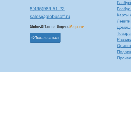
Глобус
8(495)989-51-22
Глобус
Карты 
sales@globusoff.ru
Левити
Домашн
GlobusOff.ru на
Яндекс.
Маркете
Товары
Пожаловаться
Развив
Оригин
Подарк
Проче