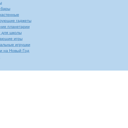
ы
-бары
настенные
рующие гаджеты
ие планетарии
 для школы
ающие игры
альные игрушки
и на Новый Год
е