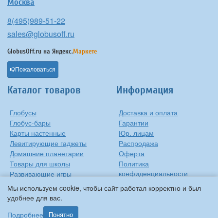
Москва
8(495)989-51-22
sales@globusoff.ru
GlobusOff.ru на
Яндекс.
Маркете
Пожаловаться
Каталог товаров
Информация
Глобусы
Доставка и оплата
Глобус-бары
Гарантии
Карты настенные
Юр. лицам
Левитирующие гаджеты
Распродажа
Домашние планетарии
Оферта
Товары для школы
Политика
конфиденциальности
Развивающие игры
Контакты
Оригинальные игрушки
Мы используем cookie, чтобы сайт работал корректно и был
О компании
Подарки на Новый Год
удобнее для вас.
Статьи и обзоры
Прочее
Подробнее
Понятно