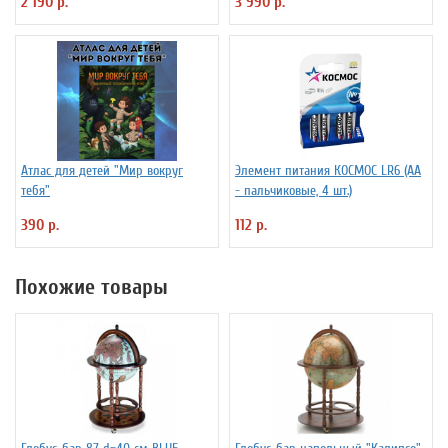
2 190 р.
3 990 р.
INT13200290 d=32 см
Атлас для детей "Мир вокруг
Элемент питания КОСМОС LR6 (АА
тебя"
- пальчиковые, 4 шт.)
390 р.
112 р.
Похожие товары