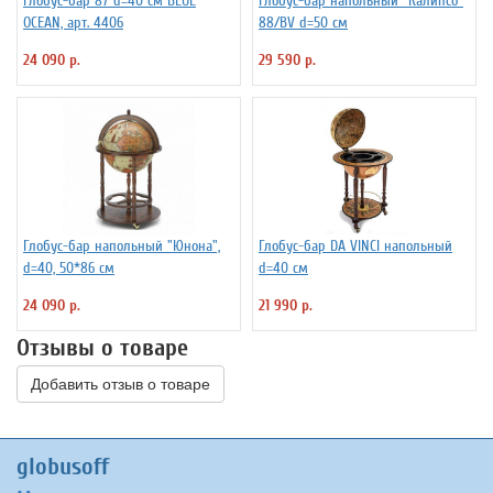
Глобус-бар 87 d=40 см BLUE
Глобус-бар напольный "Калипсо"
OCEAN, арт. 4406
88/BV d=50 см
24 090 р.
29 590 р.
Глобус-бар напольный "Юнона",
Глобус-бар DA VINCI напольный
d=40, 50*86 см
d=40 см
24 090 р.
21 990 р.
Отзывы о товаре
Добавить отзыв о товаре
globusoff