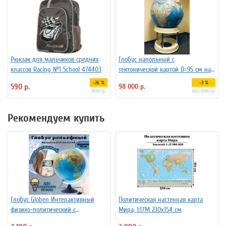
Рюкзак для мальчиков средних
Глобус напольный с
классов Racing №1 School 474403
тектонической картой D=95 см на
пластиковой подставке
-26 %
-3 %
590 р.
98 000 р.
800 р.
102 000 р.
Рекомендуем купить
Глобус Globen Интерактивный
Политическая настенная карта
физико-политический с
Мира, 1:17М 230х154 см
подсветкой рельефный