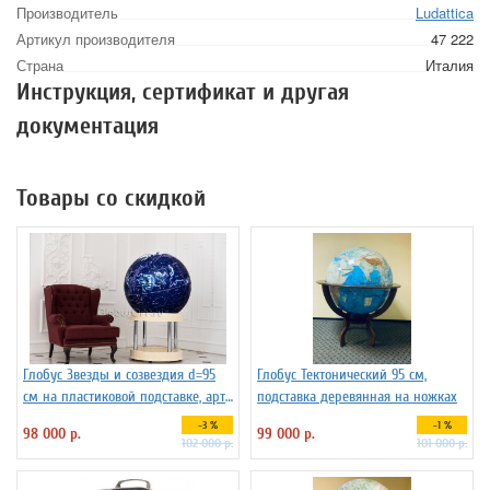
Производитель
Ludattica
Артикул производителя
47 222
Страна
Италия
Инструкция, сертификат и другая
документация
Товары со скидкой
Глобус Звезды и созвездия d=95
Глобус Тектонический 95 см,
см на пластиковой подставке, арт.
подставка деревянная на ножках
134681
-3 %
-1 %
98 000 р.
99 000 р.
102 000 р.
101 000 р.