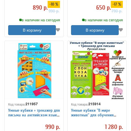
Globusoff
обучения математике
-10 %
-17 %
890 р.
650 р.
990 р.
790 р.
в наличии на сегодня
в наличии на сегодня
В корзину
В корзину
211957
215914
Код товара:
Код товара:
Умные кубики + тренажер для
Умные кубики "В мире
письма на английском языке
животных" для обучения
Testplay
чтению + Тренажер для
обучения письму, русский
990 р.
1 280 р.
язык Testplay