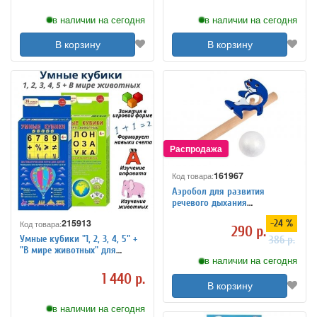
в наличии на сегодня
в наличии на сегодня
В корзину
В корзину
161967
Код товара:
Аэробол для развития
речевого дыхания
«ДЕЛЬФИН» DE 0192
215913
-24 %
Код товара:
290 р.
Умные кубики "1, 2, 3, 4, 5" +
386 р.
"В мире животных" для
в наличии на сегодня
обучения чтению и
математике GlobusOff
1 440 р.
В корзину
в наличии на сегодня