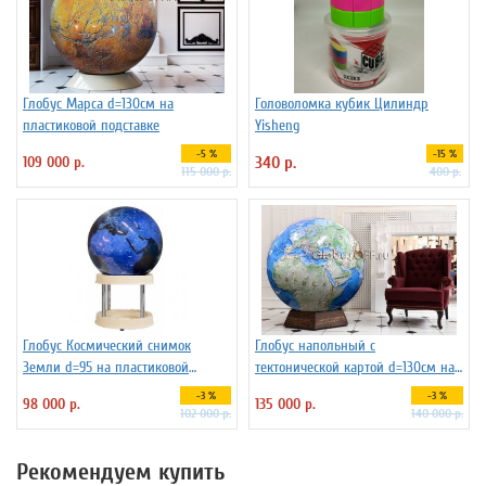
Глобус Марса d=130см на
Головоломка кубик Цилиндр
пластиковой подставке
Yisheng
-5 %
-15 %
109 000 р.
340 р.
115 000 р.
400 р.
Глобус Космический снимок
Глобус напольный с
Земли d=95 на пластиковой
тектонической картой d=130см на
подставке
подставке из бука
-3 %
-3 %
98 000 р.
135 000 р.
102 000 р.
140 000 р.
Рекомендуем купить