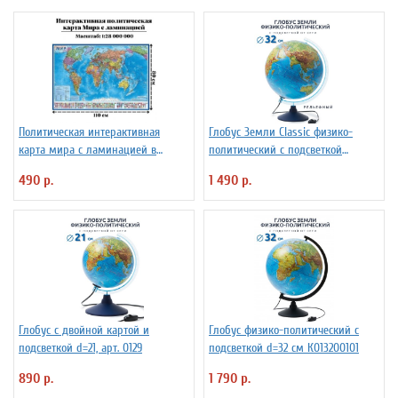
Политическая интерактивная
Глобус Земли Classic физико-
карта мира с ламинацией в
политический с подсветкой
тубусе, 110 х 80 см, 1:28М
рельефный, d=32 см Ке013200233
490 р.
1 490 р.
Глобус с двойной картой и
Глобус физико-политический с
подсветкой d=21, арт. 0129
подсветкой d=32 см К013200101
890 р.
1 790 р.