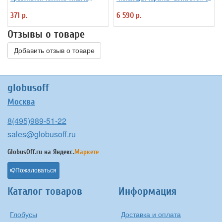
Уник-Ум "Ручка-Самоучка" для
подсветкой
371 р.
6 590 р.
правшей
Отзывы о товаре
Добавить отзыв о товаре
globusoff
Москва
8(495)989-51-22
sales@globusoff.ru
GlobusOff.ru на
Яндекс.
Маркете
Пожаловаться
Каталог товаров
Информация
Глобусы
Доставка и оплата