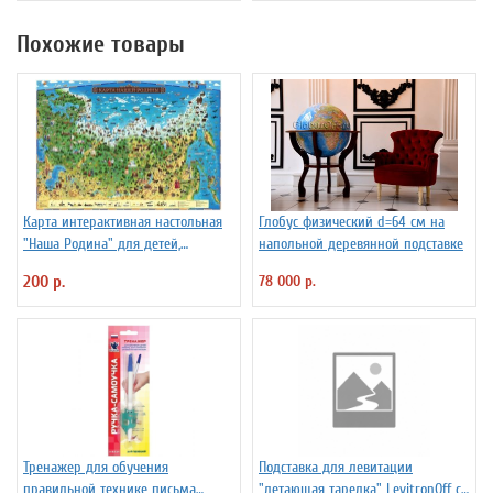
Похожие товары
Карта интерактивная настольная
Глобус физический d=64 см на
"Наша Родина" для детей,
напольной деревянной подставке
капсульная ламинация
200 р.
78 000 р.
Тренажер для обучения
Подставка для левитации
правильной технике письма
"летающая тарелка" LevitronOff с