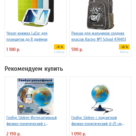
Чехол-книжка LaZar для
Рюкзак для мальчиков средних
планшетов до 8 дюймов
классов Racing №1 School 474403
-15 %
-26 %
1 100 р.
590 р.
1 300 р.
800 р.
Рекомендуем купить
Глобус Globen Интерактивный
Глобус Globen с подсветкой
физико-политический с
физико-политический d=25 см
подсветкой рельефный
Ке012500191
2 190 р.
1 090 р.
INT13200290 d=32 см