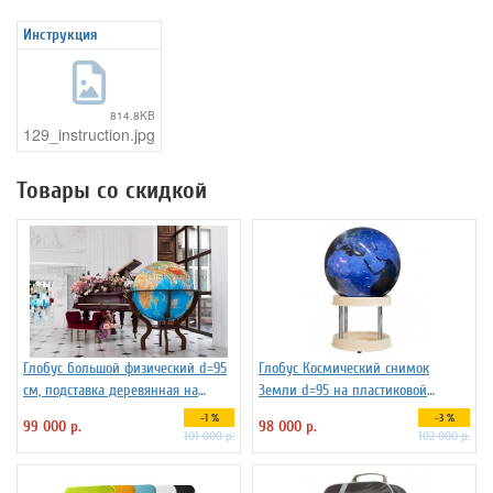
Инструкция
814.8KB
129_instruction.jpg
Товары со скидкой
Глобус большой физический d=95
Глобус Космический снимок
см, подставка деревянная на
Земли d=95 на пластиковой
ножках
подставке
-1 %
-3 %
99 000 р.
98 000 р.
101 000 р.
102 000 р.