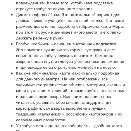
повреждениям. Кроме того, устойчивая подставка
страхует глобус от нечаянного падения.
Диаметр сферы 21 см. Это оптимальный вариант для
дошкольников и учащихся начальной школы. При таком
размере достаточно подробно отображена карта Мира,
при этом глобус не занимает много места, и его легко
держать ребенку в руках.
Глобус необычен – оснащен внутренней подсветкой.
Это помогает лучше читать карту в сумерках и дает
возможность глобусу служить ночником. Лампочка,
закрепленная внутри глобуса у его основания, сменная
и при выходе ее из строя легко меняется на новую.
Как уже упоминалось, карта максимально подробная
для данного диаметра. На ней отображены все
значимые географические объекты: материки, океаны и
моря с указанием течений, горные хребты, плоскогорья
и равнины, реки, озера. Все наименования легко
читаются, условные обозначения стандартны для
картографии, сама карта выполнена в лучших
традициях итальянских и российских картографов и их
современных разработок.
У глобуса есть еще одна особенность – двойная карта.