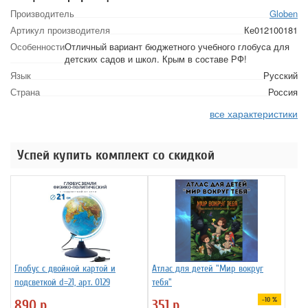
Производитель
Globen
Артикул производителя
Ке012100181
Особенности
Отличный вариант бюджетного учебного глобуса для
детских садов и школ. Крым в составе РФ!
Язык
Русский
Страна
Россия
все характеристики
Успей купить комплект со скидкой
Глобус с двойной картой и
Атлас для детей "Мир вокруг
подсветкой d=21, арт. 0129
тебя"
-10 %
890
р.
351
р.