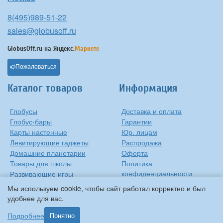
8(495)989-51-22
sales@globusoff.ru
GlobusOff.ru на
Яндекс.
Маркете
Пожаловаться
Каталог товаров
Информация
Глобусы
Доставка и оплата
Глобус-бары
Гарантии
Карты настенные
Юр. лицам
Левитирующие гаджеты
Распродажа
Домашние планетарии
Оферта
Товары для школы
Политика
конфиденциальности
Развивающие игры
Контакты
Оригинальные игрушки
Мы используем cookie, чтобы сайт работал корректно и был
О компании
Подарки на Новый Год
удобнее для вас.
Статьи и обзоры
Прочее
Подробнее
Понятно