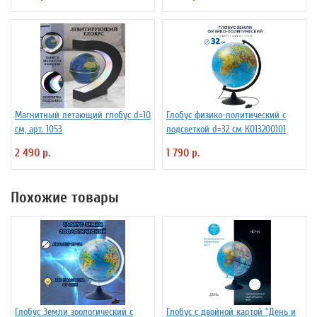
Магнитный летающий глобус d=10
Глобус физико-политический с
см, арт. 1053
подсветкой d=32 см К013200101
2 490 р.
1 790 р.
Похожие товары
Глобус Земли зоологический с
Глобус с двойной картой "День и