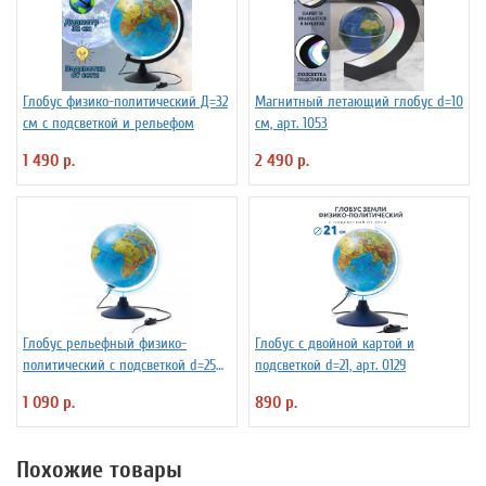
Глобус физико-политический Д=32
Магнитный летающий глобус d=10
см с подсветкой и рельефом
см, арт. 1053
1 490 р.
2 490 р.
Глобус рельефный физико-
Глобус с двойной картой и
политический с подсветкой d=25
подсветкой d=21, арт. 0129
см
1 090 р.
890 р.
Похожие товары