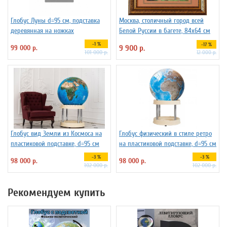
Глобус Луны d=95 см, подставка
Москва, столичный город всей
деревянная на ножках
Белой Руссии в багете, 84х64 см
-1 %
-17 %
99 000 р.
9 900 р.
101 000 р.
12 000 р.
Глобус вид Земли из Космоса на
Глобус физический в стиле ретро
пластиковой подставке, d=95 см
на пластиковой подставке, d=95 см
-3 %
-3 %
98 000 р.
98 000 р.
102 000 р.
102 000 р.
Рекомендуем купить