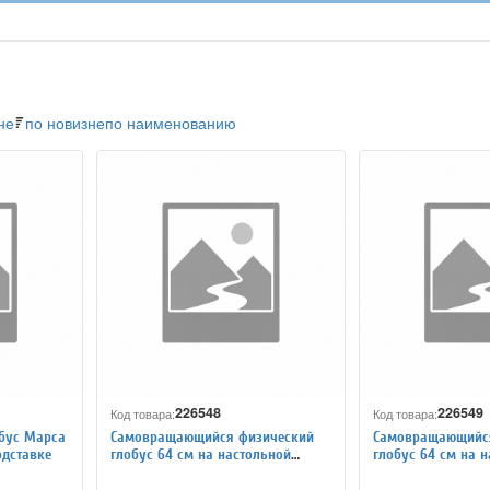
не
по новизне
по наименованию
226548
226549
Код товара:
Код товара:
бус Марса
Самовращающийся физический
Самовращающийся
одставке
глобус 64 см на настольной
глобус 64 см на 
подставке
подставке