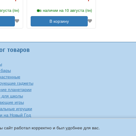
вгуста (пн)
в наличии на 10 августа (пн)
В корзину
ог товаров
ы
-бары
настенные
рующие гаджеты
ие планетарии
 для школы
ающие игры
альные игрушки
и на Новый Год
е
ы сайт работал корректно и был удобнее для вас.