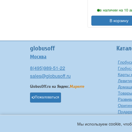
в наличии на 10 а
В корзину
globusoff
Катал
Москва
Глобус
8(495)989-51-22
Глобус
Карты 
sales@globusoff.ru
Левити
Домашн
GlobusOff.ru на
Яндекс.
Маркете
Товары
Пожаловаться
Развив
Оригин
Подарк
Проче
Мы используем cookie, чтоб