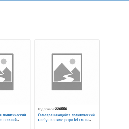
226550
Код товара:
 политический
Самовращающийся политический
настольной
глобус в стиле ретро 64 см на
настольной подставке