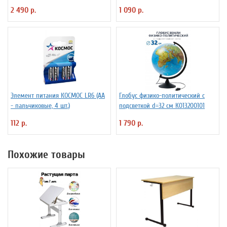
см
2 490 р.
1 090 р.
Элемент питания КОСМОС LR6 (АА
Глобус физико-политический с
- пальчиковые, 4 шт.)
подсветкой d=32 см К013200101
112 р.
1 790 р.
Похожие товары