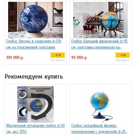
Глобус Звезды и созвездия d=130
Глобус большой физический d=95
см на пластиковой подставке
см, подставка деревянная на
ножках
-5 %
-1 %
109 000 р.
99 000 р.
115 000 р.
101 000 р.
Рекомендуем купить
Магнитный летающий глобус d=10
Глобус рельефный физико-
см, арт. 1053
политический с подсветкой d=25