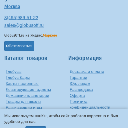
Москва
8(495)989-51-22
sales@globusoff.ru
GlobusOff.ru на
Яндекс.
Маркете
Пожаловаться
Каталог товаров
Информация
Глобусы
Доставка и оплата
Глобус-бары
Гарантии
Карты настенные
Юр. лицам
Левитирующие гаджеты
Распродажа
Домашние планетарии
Оферта
Товары для школы
Политика
конфиденциальности
Развивающие игры
Контакты
Оригинальные игрушки
Мы используем cookie, чтобы сайт работал корректно и был
О компании
Подарки на Новый Год
удобнее для вас.
Статьи и обзоры
Прочее