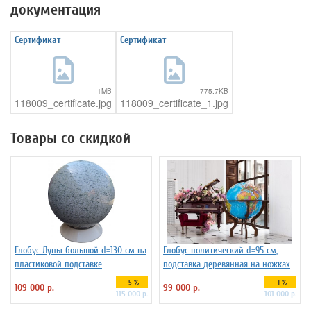
документация
Сертификат
Сертификат
1MB
775.7KB
118009_certificate.jpg
118009_certificate_1.jpg
Товары со скидкой
Глобус Луны большой d=130 см на
Глобус политический d=95 см,
пластиковой подставке
подставка деревянная на ножках
-5 %
-1 %
109 000 р.
99 000 р.
115 000 р.
101 000 р.