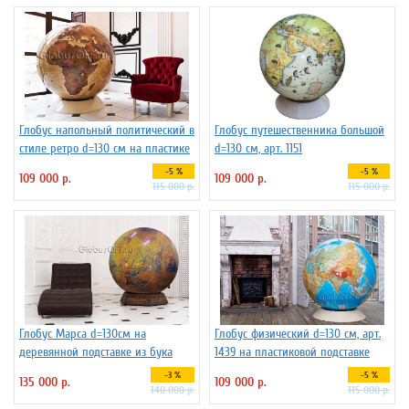
Глобус напольный политический в
Глобус путешественника большой
стиле ретро d=130 см на пластике
d=130 см, арт. 1151
-5 %
-5 %
109 000 р.
109 000 р.
115 000 р.
115 000 р.
Глобус Марса d=130см на
Глобус физический d=130 см, арт.
деревянной подставке из бука
1439 на пластиковой подставке
-3 %
-5 %
135 000 р.
109 000 р.
140 000 р.
115 000 р.