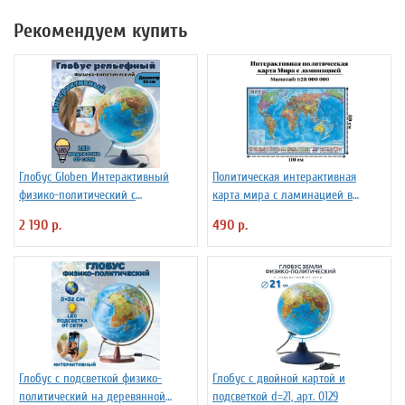
Рекомендуем купить
Глобус Globen Интерактивный
Политическая интерактивная
физико-политический с
карта мира с ламинацией в
подсветкой рельефный
тубусе, 110 х 80 см, 1:28М
2 190 р.
490 р.
INT13200290 d=32 см
Глобус с подсветкой физико-
Глобус с двойной картой и
политический на деревянной
подсветкой d=21, арт. 0129