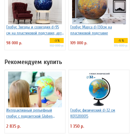
Глобус Звезды и созвездия d=95
Глобус Марса d=130см на
см на пластиковой подставке, арт.
пластиковой подставке
134681
-3 %
-5 %
98 000 р.
109 000 р.
102 000 р.
115 000 р.
Рекомендуем купить
Интерактивный рельефный
Глобус физический d=32 см
глобус с подсветской Globen
К013200015
INT13200291 d=32 см
2 835 р.
1 350 р.