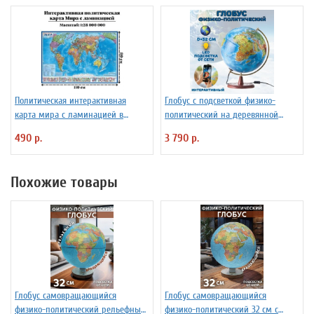
Политическая интерактивная
Глобус с подсветкой физико-
карта мира с ламинацией в
политический на деревянной
тубусе, 110 х 80 см, 1:28М
подставке D=32 см
490 р.
3 790 р.
Похожие товары
Глобус самовращающийся
Глобус самовращающийся
физико-политический рельефный
физико-политический 32 см с