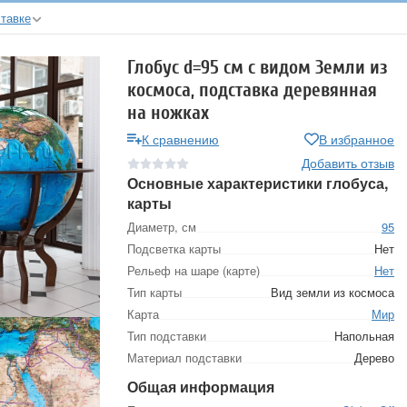
тавке
Глобус d=95 см c видом Земли из
космоса, подставка деревянная
на ножках
К сравнению
В избранное
Добавить отзыв
Основные характеристики глобуса,
карты
Диаметр, см
95
Подсветка карты
Нет
Рельеф на шаре (карте)
Нет
Тип карты
Вид земли из космоса
Карта
Мир
Тип подставки
Напольная
Материал подставки
Дерево
Общая информация