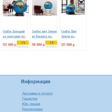
Глобус большой
Глобус вид Земли
Глобус Вид
на подставке из
из Космоса на
Земли из
дерева Вид из
пластиковой
Космоса на
-3 %
-3 %
135 000 р.
98 000 р.
125 000 р.
Космоса d=130 см
подставке, d=95
подставке из
140 000 р.
102 000 р.
см
бука d=95см
Информация
Доставка и оплата
Гарантии
Юр. лицам
Распродажа