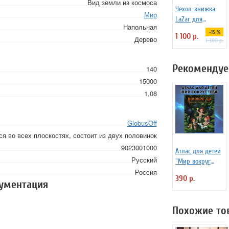
Вид земли из космоса
Чехол-книжка
Мир
LaZar для
Напольная
планшетов до 8
-15 %
1 100 р.
Дерево
дюймов
1 300 р.
Рекомендуе
140
15000
1,08
GlobusOff
я во всех плоскостях, состоит из двух половинок
9023001000
Атлас для детей
Русский
"Мир вокруг
Россия
тебя"
390 р.
кументация
Похожие то