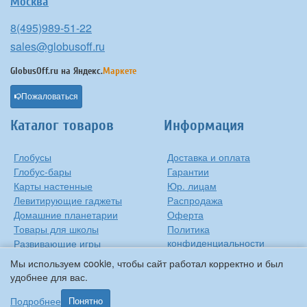
Москва
8(495)989-51-22
sales@globusoff.ru
GlobusOff.ru на
Яндекс.
Маркете
Пожаловаться
Каталог товаров
Информация
Глобусы
Доставка и оплата
Глобус-бары
Гарантии
Карты настенные
Юр. лицам
Левитирующие гаджеты
Распродажа
Домашние планетарии
Оферта
Товары для школы
Политика
конфиденциальности
Развивающие игры
Контакты
Оригинальные игрушки
Мы используем cookie, чтобы сайт работал корректно и был
О компании
Подарки на Новый Год
удобнее для вас.
Статьи и обзоры
Прочее
Подробнее
Понятно