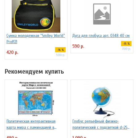
Сумка молодежная "Smiley World"
Дуга для глобуса арт. 0348 40 см
Proff21
-15 %
590 р.
700 р.
-16 %
420 р.
500 р.
Рекомендуем купить
Политическая интерактивная
Глобус рельефный физико-
карта мира с ламинацией в
политический с подсветкой d=25
тубусе, 110 х 80 см, 1:28М
см
490 р.
1 090 р.