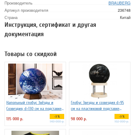
Производитель
BRAUBERG
Артикул производителя
236748
Страна
Китай
Инструкция, сертификат и другая
документация
Товары со скидкой
Напольный глобус Звёзды и
Глобус Звезды и созвездия d=95
Созвездия, d=130 см на подставке
см на пластиковой подставке
из бука
Зодиак плюс, арт. 227732
-3 %
-3 %
135 000 р.
98 000 р.
140 000 р.
102 000 р.