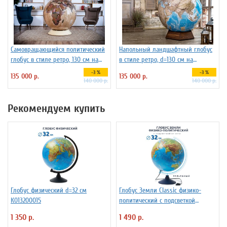
Самовращающийся политический
Напольный ландшафтный глобус
глобус в стиле ретро, 130 см на
в стиле ретро, d=130 см на
пластиковой подставке
подставке из бука
-3 %
-3 %
135 000 р.
135 000 р.
140 000 р.
140 000 р.
Рекомендуем купить
Глобус физический d=32 см
Глобус Земли Classic физико-
К013200015
политический с подсветкой
рельефный, d=32 см Ке013200233
1 350 р.
1 490 р.