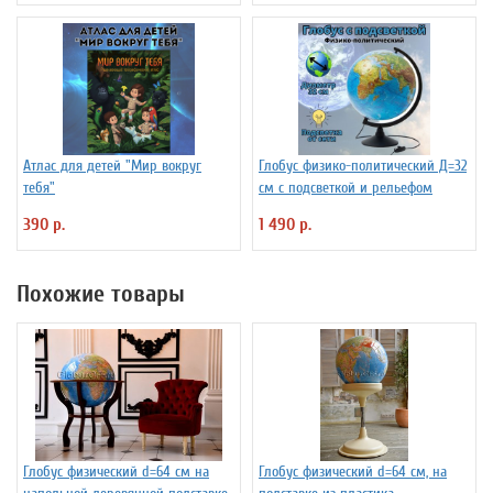
Атлас для детей "Мир вокруг
Глобус физико-политический Д=32
тебя"
см с подсветкой и рельефом
390 р.
1 490 р.
Похожие товары
Глобус физический d=64 см на
Глобус физический d=64 см, на