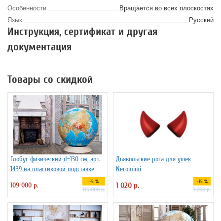
Особенности
Вращается во всех плоскостях
Язык
Русский
Инструкция, сертификат и другая
документация
Товары со скидкой
Глобус физический d=130 см, арт.
Дьявольские рога для ушек
1439 на пластиковой подставке
Necomimi
-5 %
-15 %
109 000 р.
1 020 р.
115 000 р.
1 200 р.