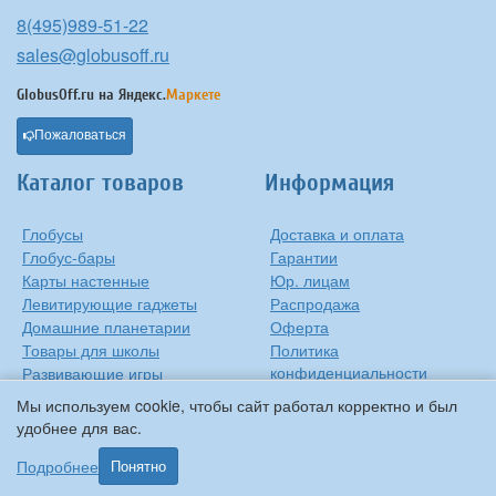
8(495)989-51-22
sales@globusoff.ru
GlobusOff.ru на
Яндекс.
Маркете
Пожаловаться
Каталог товаров
Информация
Глобусы
Доставка и оплата
Глобус-бары
Гарантии
Карты настенные
Юр. лицам
Левитирующие гаджеты
Распродажа
Домашние планетарии
Оферта
Товары для школы
Политика
конфиденциальности
Развивающие игры
Контакты
Оригинальные игрушки
Мы используем cookie, чтобы сайт работал корректно и был
О компании
Подарки на Новый Год
удобнее для вас.
Статьи и обзоры
Прочее
Подробнее
Понятно