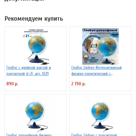
Рекомендуем купить
Глобус с двойной картой и
Глобус Globen Интерактивный
подсветкой d=21, арт. 0129
физико-политический с
подсветкой рельефный
890 р.
2 190 р.
INT13200290 d=32 см
Глобус рельефный физико-
Глобус Globen с подсветкой