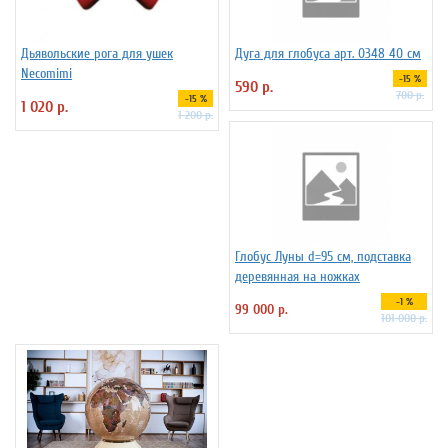
Дьявольские рога для ушек
Дуга для глобуса арт. 0348 40 см
Necomimi
-15 %
590 р.
700 р.
-15 %
1 020 р.
1 200 р.
Глобус Луны d=95 см, подставка
деревянная на ножках
-1 %
99 000 р.
101 000 р.