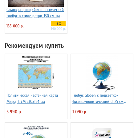
Самовращающийся политический
глобус в стиле ретро, 130 см на
пластиковой подставке
-3 %
135 000 р.
140 000 р.
Рекомендуем купить
Политическая настенная карта
Глобус Globen с подсветкой
Мира, 1:17М 230х154 см
физико-политический d=25 см
Ке012500191
3 990 р.
1 090 р.