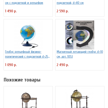
см с подсветкой и рельефом
подсветкой, d=40 см
1 490 р.
2 590 р.
Глобус рельефный физико-
Магнитный летающий глобус d=10
политический с подсветкой d=25
см, арт. 1053
см
1 090 р.
2 490 р.
Похожие товары