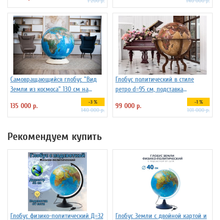
1 200 р.
140 000 р.
Самовращающийся глобус "Вид
Глобус политический в стиле
Земли из космоса" 130 см на
ретро d=95 см, подставка
пластиковой подставке
деревянная на ножках
-3 %
-1 %
135 000 р.
99 000 р.
140 000 р.
101 000 р.
Рекомендуем купить
Глобус физико-политический Д=32
Глобус Земли с двойной картой и