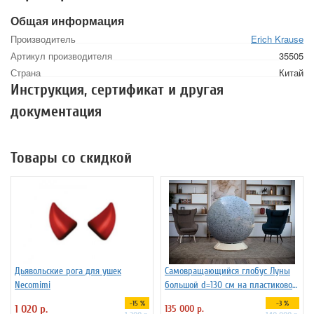
Общая информация
Производитель
Erich Krause
Артикул производителя
35505
Страна
Китай
Инструкция, сертификат и другая
документация
Товары со скидкой
Дьявольские рога для ушек
Самовращающийся глобус Луны
Necomimi
большой d=130 см на пластиковой
подставке
-15 %
-3 %
1 020 р.
135 000 р.