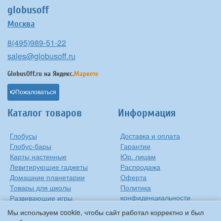
globusoff
Москва
8(495)989-51-22
sales@globusoff.ru
GlobusOff.ru на
Яндекс.
Маркете
Пожаловаться
Каталог товаров
Информация
Глобусы
Доставка и оплата
Глобус-бары
Гарантии
Карты настенные
Юр. лицам
Левитирующие гаджеты
Распродажа
Домашние планетарии
Оферта
Товары для школы
Политика
конфиденциальности
Развивающие игры
Контакты
Оригинальные игрушки
Мы используем cookie, чтобы сайт работал корректно и был
О компании
Подарки на Новый Год