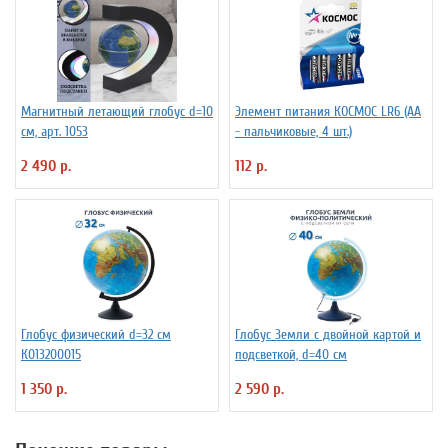
Магнитный летающий глобус d=10
Элемент питания КОСМОС LR6 (АА
см, арт. 1053
- пальчиковые, 4 шт.)
2 490 р.
112 р.
Глобус физический d=32 см
Глобус Земли с двойной картой и
К013200015
подсветкой, d=40 см
1 350 р.
2 590 р.