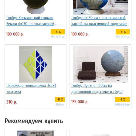
Глобус Космический снимок
Глобус d=130 см с тектонической
Земли d=130 на пластиковой
картой на пластиковой подставке
подставке
-5 %
-5 %
109 000 р.
109 000 р.
115 000 р.
115 000 р.
Пирамида головоломка 3х3х3
Глобус Луны d=130см на
классика
деревянной подставке из бука
-11 %
-3 %
310 р.
135 000 р.
350 р.
140 000 р.
Рекомендуем купить