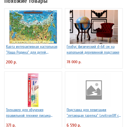
Похожие товары
Карта интерактивная настольная
Глобус физический d=64 см на
"Наша Родина" для детей,
напольной деревянной подставке
капсульная ламинация
200 р.
78 000 р.
Тренажер для обучения
Подставка для левитации
правильной технике письма
"летающая тарелка" LevitronOff с
Уник-Ум "Ручка-Самоучка" для
подсветкой
371 р.
6 590 р.
правшей