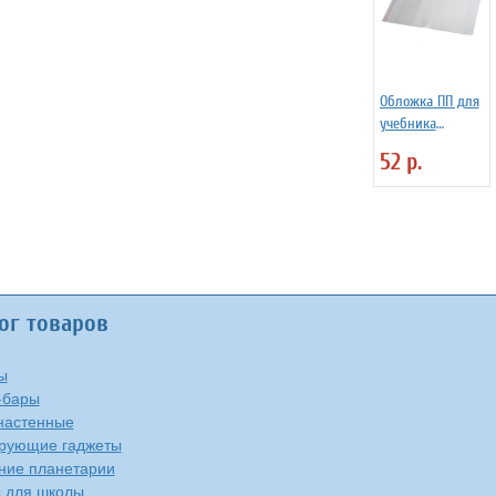
Обложка ПП для
учебника
Петерсон,
52 р.
универсальная,
прозрачная,
клейкий край,
80 мкм, 270х450
мм, 16.34
ог товаров
ы
-бары
настенные
рующие гаджеты
ие планетарии
 для школы