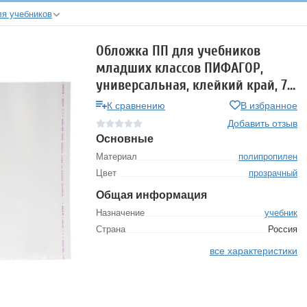
я учебников
Обложка ПП для учебников
младших классов ПИФАГОР,
универсальная, клейкий край, 70
мкм, 265х450 мм, 227416
К сравнению
В избранное
Добавить отзыв
Основные
Материал
полипропилен
Цвет
прозрачный
Общая информация
Назначение
учебник
Страна
Россия
все характеристики