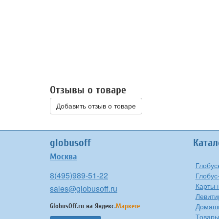
Отзывы о товаре
Добавить отзыв о товаре
globusoff
Катал
Москва
Глобус
8(495)989-51-22
Глобус
Карты 
sales@globusoff.ru
Левити
Домашн
GlobusOff.ru на
Яндекс.
Маркете
Товары