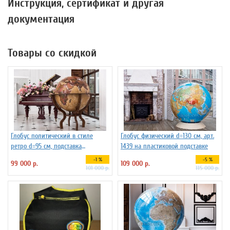
Инструкция, сертификат и другая
документация
Товары со скидкой
Глобус политический в стиле
Глобус физический d=130 см, арт.
ретро d=95 см, подставка
1439 на пластиковой подставке
деревянная на ножках
-1 %
-5 %
99 000 р.
109 000 р.
101 000 р.
115 000 р.