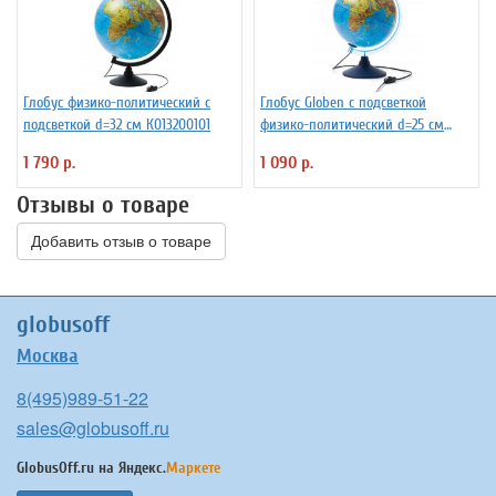
Глобус физико-политический с
Глобус Globen с подсветкой
подсветкой d=32 см К013200101
физико-политический d=25 см
Ке012500191
1 790 р.
1 090 р.
Отзывы о товаре
Добавить отзыв о товаре
globusoff
Москва
8(495)989-51-22
sales@globusoff.ru
GlobusOff.ru на
Яндекс.
Маркете