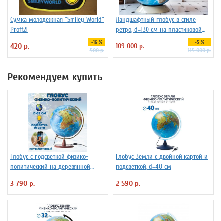
Сумка молодежная "Smiley World"
Ландшафтный глобус в стиле
Proff21
ретро, d=130 см на пластиковой
подставке
-16 %
-5 %
420 р.
109 000 р.
500 р.
115 000 р.
Рекомендуем купить
Глобус с подсветкой физико-
Глобус Земли с двойной картой и
политический на деревянной
подсветкой, d=40 см
подставке D=32 см
3 790 р.
2 590 р.