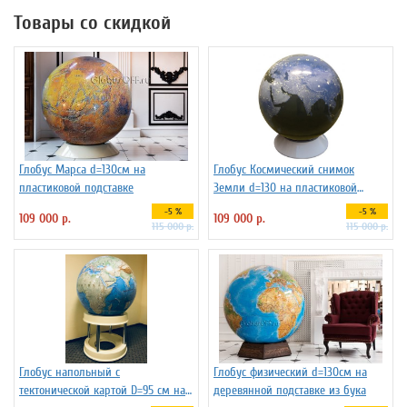
Товары со скидкой
Глобус Марса d=130см на
Глобус Космический снимок
пластиковой подставке
Земли d=130 на пластиковой
подставке
-5 %
-5 %
109 000 р.
109 000 р.
115 000 р.
115 000 р.
Глобус напольный с
Глобус физический d=130см на
тектонической картой D=95 см на
деревянной подставке из бука