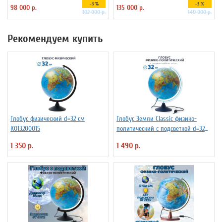
пластиковой подставке
-3 %
-3 %
98 000 р.
135 000 р.
102 000 р.
140 000 р.
Рекомендуем купить
Глобус физический d=32 см
Глобус Земли Classic физико-
К013200015
политический с подсветкой d=32
см
1 350 р.
1 490 р.