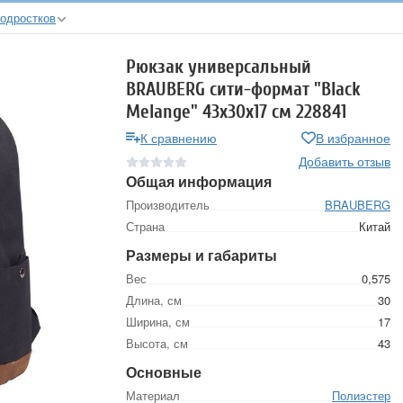
подростков
Рюкзак универсальный
BRAUBERG сити-формат "Black
Melange" 43х30х17 см 228841
К сравнению
В избранное
Добавить отзыв
Общая информация
Производитель
BRAUBERG
Страна
Китай
Размеры и габариты
Вес
0,575
Длина, см
30
Ширина, см
17
Высота, см
43
Основные
Материал
Полиэстер