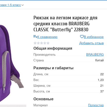
аки 1-5 класс
Рюкзак на легком каркасе для
средних классов BRAUBERG
CLASSIC "Butterfly" 228830
К сравнению
В избранное
Добавить отзыв
Общая информация
Производитель
BRAUBERG
Страна
Китай
Размеры и габариты
Длина, см
22
Вес
1,23
Ширина, см
21
Высота, см
37
Основные
Материал
Полиэстер