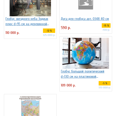
Глобус звездного неба Зодиак
Дуга для глобуса арт. 0348 40 см
плюс d=95 см на деревянной
-15 %
590 р.
подставка на ножках , арт. 227733
700 р.
-12 %
110 000 р.
125 000 р.
Глобус большой политический
d=130 см на пластиковой
подставке, арт.1149
-5 %
109 000 р.
115 000 р.