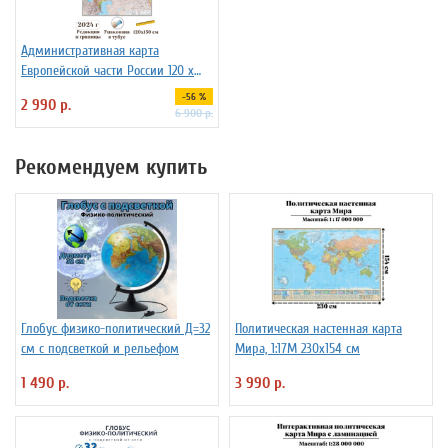
Административная карта
Европейской части России 120 х
150 см GlobusOff
-56 %
2 990 р.
6 900 р.
Рекомендуем купить
Глобус физико-политический Д=32
Политическая настенная карта
см с подсветкой и рельефом
Мира, 1:17М 230х154 см
1 490 р.
3 990 р.