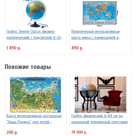
Глобус Земли Classic физико-
Политическая интерактивная
политический с подсветкой d=32
карта мира с ламинацией в
см
тубусе, 110 х 80 см, 1:28М
1 490 р.
490 р.
Похожие товары
Карта интерактивная настольная
Глобус физический d=64 см на
"Наша Родина" для детей,
напольной деревянной подставке
капсульная ламинация
200 р.
78 000 р.