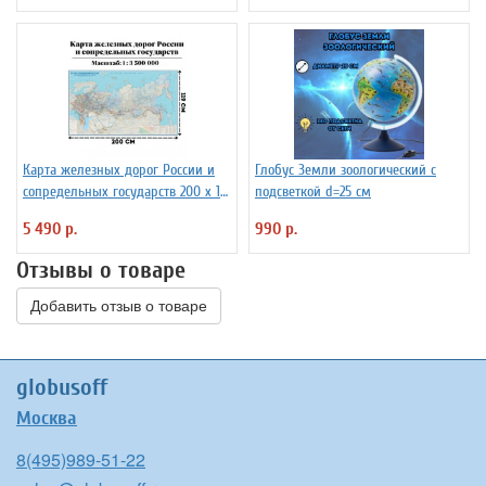
Карта железных дорог России и
Глобус Земли зоологический с
сопредельных государств 200 х 119
подсветкой d=25 см
см GlobusOff
5 490 р.
990 р.
Отзывы о товаре
Добавить отзыв о товаре
globusoff
Москва
8(495)989-51-22