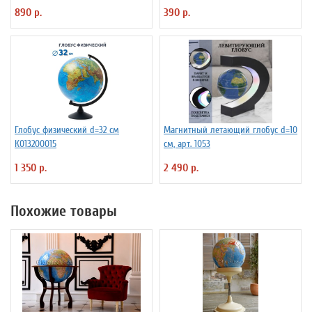
890 р.
390 р.
Глобус физический d=32 см
Магнитный летающий глобус d=10
К013200015
см, арт. 1053
1 350 р.
2 490 р.
Похожие товары