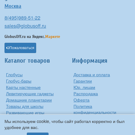
Москва
8(495)989-51-22
sales@globusoff.ru
GlobusOff.ru на
Яндекс.
Маркете
Пожаловаться
Каталог товаров
Информация
Глобусы
Доставка и оплата
Глобус-бары
Гарантии
Карты настенные
Юр. лицам
Левитирующие гаджеты
Распродажа
Домашние планетарии
Оферта
Товары для школы
Политика
конфиденциальности
Развивающие игры
Контакты
Оригинальные игрушки
Мы используем cookie, чтобы сайт работал корректно и был
О компании
Подарки на Новый Год
удобнее для вас.
Статьи и обзоры
Прочее