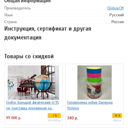
Общая информация
Производитель
GlobusOff
Язык
Русский
Страна
Россия
Инструкция, сертификат и другая
документация
Товары со скидкой
Глобус большой физический d=95
Головоломка кубик Цилиндр
см, подставка деревянная на
Yisheng
ножках
-1 %
-15 %
99 000 р.
340 р.
101 000 р.
400 р.