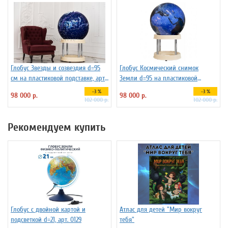
Глобус Звезды и созвездия d=95
Глобус Космический снимок
см на пластиковой подставке, арт.
Земли d=95 на пластиковой
134681
подставке
-3 %
-3 %
98 000 р.
98 000 р.
102 000 р.
102 000 р.
Рекомендуем купить
Глобус с двойной картой и
Атлас для детей "Мир вокруг
подсветкой d=21, арт. 0129
тебя"