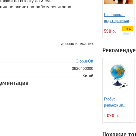
авкой на высоту до 3 см.
ния не влияет на работу левитрона.
Головоломка
шар с гранями
2х2 Jiehui
-14 %
590 р.
690 р.
дерево и пластик
Рекомендуе
GlobusOff
3926400000
Китай
кументация
Глобус
рельефный
физико-
1 090 р.
политический с
подсветкой d=25
см
Похожие то