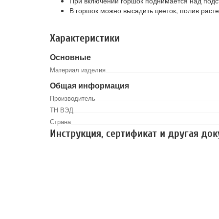
При включении горшок поднимается над подст
В горшок можно высадить цветок, полив расте
Характеристики
Основные
Материал изделия
Общая информация
Производитель
ТН ВЭД
Страна
Инструкция, сертификат и другая до