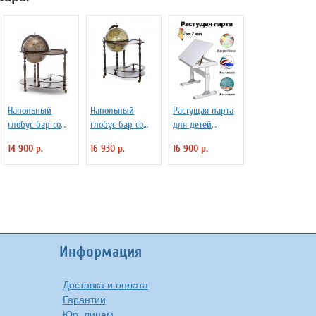
Напольный
Напольный
Растущая парта
глобус бар со
глобус бар со
для детей
столом JUFENG
столом JUFENG
Globusoff
14 900 р.
16 930 р.
16 900 р.
RG40004EN,
CG40004NN,
d=40 см
d=40 см
Информация
Доставка и оплата
Гарантии
Юр. лицам