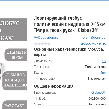
Левитирующий глобус
политический с надписью D=15 см
"Мир в твоих руках" GlobusOff
К сравнению
В избранное
Добавить отзыв
Основные характеристики глобуса,
карты
Диаметр, см
15
Тип карты
Политическая
Карта
Мир
Тип подставки
Настольная
Общая информация
Производитель
GlobusOff
ТН ВЭД
9023001000
Язык
Английский