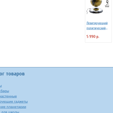
Левитирующий
политический
глобус d=15 см
5 990 р.
ог товаров
ы
-бары
настенные
рующие гаджеты
ие планетарии
 для школы