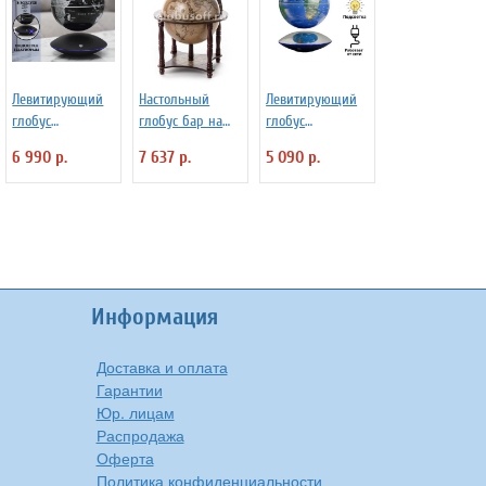
Левитирующий
Настольный
Левитирующий
глобус
глобус бар на
глобус
политический
ножках JUFENG
физический D=15
6 990 р.
7 637 р.
5 090 р.
D=15 см, черный
RG33006EN, d=33
см, синий
см
Информация
Доставка и оплата
Гарантии
Юр. лицам
Распродажа
Оферта
Политика конфиденциальности