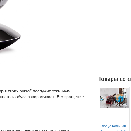
Товары со 
р в твоих руках" послужит отличным
ящего глобуса завораживает. Его вращение
.
Глобус большой
глобуса на поверхностью подставки.