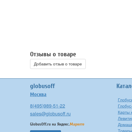
Отзывы о товаре
Добавить отзыв о товаре
globusoff
Катал
Москва
Глобус
8(495)989-51-22
Глобус
Карты 
sales@globusoff.ru
Левити
Домашн
GlobusOff.ru на
Яндекс.
Маркете
Товары