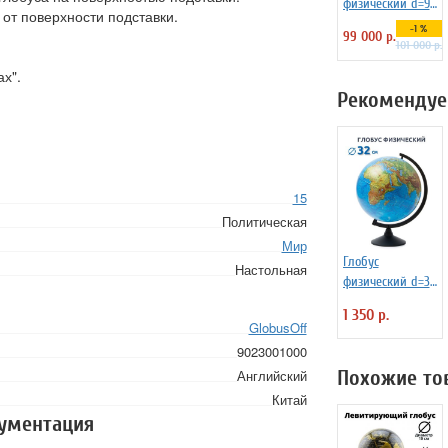
физический d=95
 от поверхности подставки.
см, подставка
-1 %
99 000 р.
деревянная на
101 000 р.
ножках
х".
Рекомендуе
15
Политическая
Мир
Глобус
Настольная
физический d=32
см К013200015
1 350 р.
GlobusOff
9023001000
Похожие то
Английский
Китай
кументация