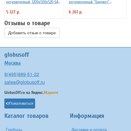
регулируемый, 1200х500х520-640
регулируемый "Бюджет",
мм, рост 2-4, серый каркас, ЛДСП
1200х500х640-760 мм, рост 4-6,
5 327 р.
6 261 р.
бук, Ш-304 (2-4)
серый каркас, ЛДСП бук
Отзывы о товаре
Добавить отзыв о товаре
globusoff
Москва
8(495)989-51-22
sales@globusoff.ru
GlobusOff.ru на
Яндекс.
Маркете
Пожаловаться
Каталог товаров
Информация
Глобусы
Доставка и оплата