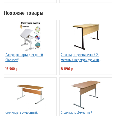
Похожие товары
Растущая парта для детей
Стол-парта ученический 2-
Globusoff
местный нерегулируемый,
760х1200х500 мм, рост 6, цвет бук,
16 900 р.
8 896 р.
ПШ2/13А бук
Стол-парта 2-местный,
Стол-парта 2-местный