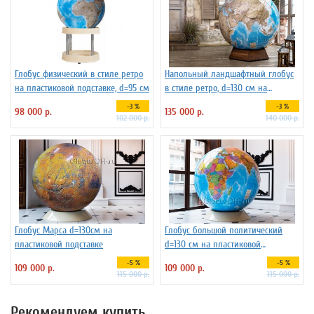
Глобус физический в стиле ретро
Напольный ландшафтный глобус
на пластиковой подставке, d=95 см
в стиле ретро, d=130 см на
подставке из бука
-3 %
-3 %
98 000 р.
135 000 р.
102 000 р.
140 000 р.
Глобус Марса d=130см на
Глобус большой политический
пластиковой подставке
d=130 см на пластиковой
подставке, арт.1149
-5 %
-5 %
109 000 р.
109 000 р.
115 000 р.
115 000 р.
Рекомендуем купить