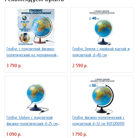
Глобус с подсветкой физико-
Глобус Земли с двойной картой и
политический на деревянной
подсветкой, d=40 см
подставке D=32 см
3 790 р.
2 590 р.
Глобус Globen с подсветкой
Глобус физико-политический с
физико-политический d=25 см
подсветкой d=32 см К013200101
Ке012500191
1 090 р.
1 790 р.