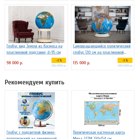
Глобус вид Земли из Космоса на
Самовращающийся политический
пластиковой подставке, d=95 см
глобус 130 см на пластиковой
подставке
-3 %
-3 %
98 000 р.
135 000 р.
102 000 р.
140 000 р.
Рекомендуем купить
Глобус с подсветкой физико-
Политическая настенная карта
политический на деревянной
Мира, 1:17М 230х154 см