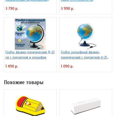
подставке D=32 см
3 790 р.
3 990 р.
Глобус физико-политический Д=32
Глобус рельефный физико-
см с подсветкой и рельефом
политический с подсветкой d=25
см
1 490 р.
1 090 р.
Похожие товары