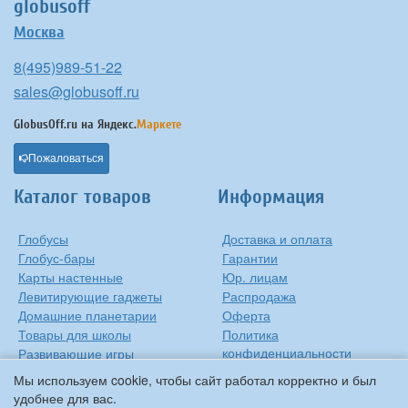
globusoff
Москва
8(495)989-51-22
sales@globusoff.ru
GlobusOff.ru на
Яндекс.
Маркете
Пожаловаться
Каталог товаров
Информация
Глобусы
Доставка и оплата
Глобус-бары
Гарантии
Карты настенные
Юр. лицам
Левитирующие гаджеты
Распродажа
Домашние планетарии
Оферта
Товары для школы
Политика
конфиденциальности
Развивающие игры
Контакты
Оригинальные игрушки
Мы используем cookie, чтобы сайт работал корректно и был
О компании
Подарки на Новый Год
удобнее для вас.