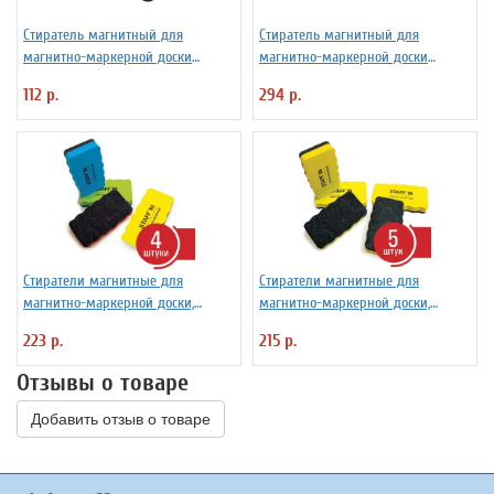
Стиратель магнитный для
Стиратель магнитный для
магнитно-маркерной доски
магнитно-маркерной доски
ЮНЛАНДИЯ "Карандаш", 55х100
(45х145 мм), BRAUBERG "Standard",
112 р.
294 р.
мм, желтый с рисунком, 237507
237091
Стиратели магнитные для
Стиратели магнитные для
магнитно-маркерной доски,
магнитно-маркерной доски,
57х107 мм, КОМПЛЕКТ 4 ШТ., STAFF
57х107 мм, КОМПЛЕКТ 5 ШТ., STAFF
223 р.
215 р.
"Basic", ассорти, 237512
"Basic", желтые, 237511
Отзывы о товаре
Добавить отзыв о товаре