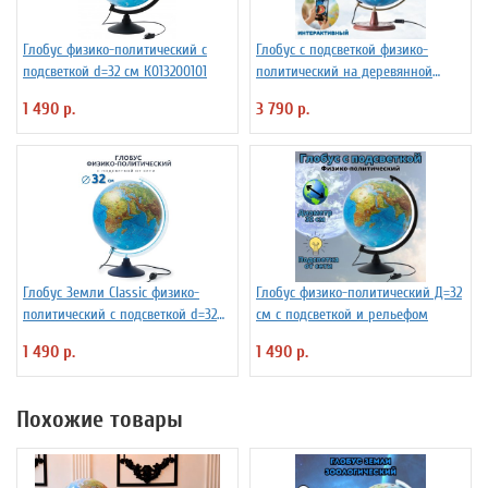
Глобус физико-политический с
Глобус с подсветкой физико-
подсветкой d=32 см К013200101
политический на деревянной
подставке D=32 см
1 490 р.
3 790 р.
Глобус Земли Classic физико-
Глобус физико-политический Д=32
политический с подсветкой d=32
см с подсветкой и рельефом
см
1 490 р.
1 490 р.
Похожие товары