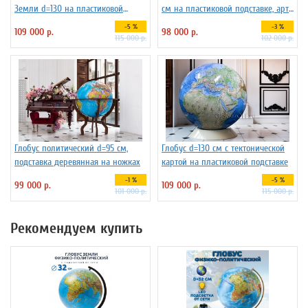
Земли d=130 на пластиковой
см на пластиковой подставке, арт.
подставке
134681
-5 %
-3 %
109 000 р.
98 000 р.
115 000 р.
102 000 р.
Глобус политический d=95 см,
Глобус d=130 см с тектонической
подставка деревянная на ножках
картой на пластиковой подставке
-1 %
-5 %
99 000 р.
109 000 р.
101 000 р.
115 000 р.
Рекомендуем купить