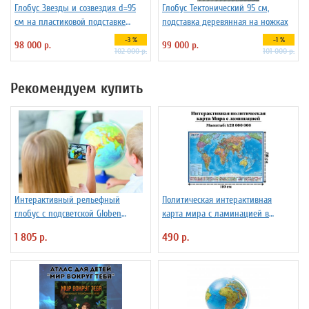
Глобус Звезды и созвездия d=95
Глобус Тектонический 95 см,
см на пластиковой подставке
подставка деревянная на ножках
Зодиак плюс, арт. 227732
-3 %
-1 %
98 000 р.
99 000 р.
102 000 р.
101 000 р.
Рекомендуем купить
Интерактивный рельефный
Политическая интерактивная
глобус с подсветской Globen
карта мира с ламинацией в
INT13200291 d=32 см
тубусе, 110 х 80 см, 1:28М
1 805 р.
490 р.