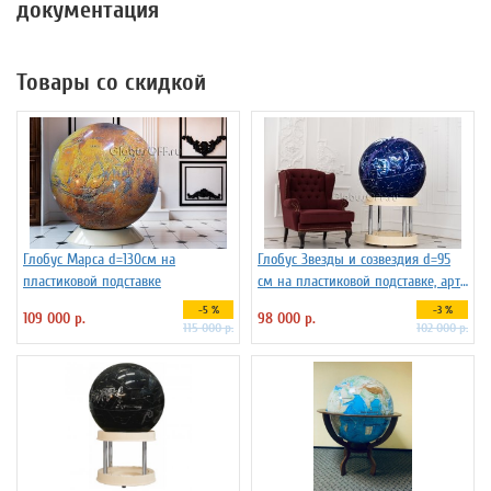
документация
Товары со скидкой
Глобус Марса d=130см на
Глобус Звезды и созвездия d=95
пластиковой подставке
см на пластиковой подставке, арт.
134681
-5 %
-3 %
109 000 р.
98 000 р.
115 000 р.
102 000 р.