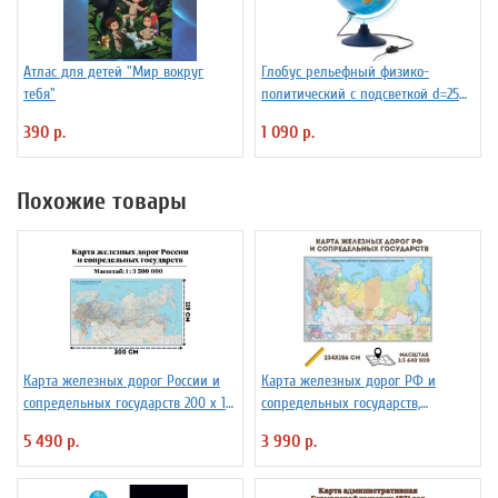
Атлас для детей "Мир вокруг
Глобус рельефный физико-
тебя"
политический с подсветкой d=25
см
390 р.
1 090 р.
Похожие товары
Карта железных дорог России и
Карта железных дорог РФ и
сопредельных государств 200 х 119
сопредельных государств,
см GlobusOff
масштаб 1:3 640 000, 234х156см
5 490 р.
3 990 р.