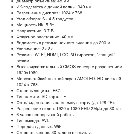
Диаметр объектива: 45 мм.
ИК-подсветка с длиной волны: 940 нм.
Разрешение дисплея: 1024 х 768.
Угол обзора: 6 - 4.5 градусов.
Мощность ИК: 5 Вт.
Напряжение: 3.7 В.
Фокусное расстояние: 40 мм.
Видимость в режиме ночного видения до 200 м.
Увеличение: 3х-8х.
Режимы: Wi-Fi, HDMI, LCC, 3D гироскоп, "спящий"
режим.
Высокочувствительный CMOS сенсор с разрешением
1920х1080.
Морозостойкий цветной экран AMOLED: HD-дисплей
1024 х 768.
Степень защиты: IP67.
Тип памяти: SD-карта TF.
Фото/видео запись на съемную карту (до 128 ГБ).
Разрешение видео: 1920 х 1080 FHD 2Mpix до 30 к/с.
6 часов непрерывной работы.
Тип вывода: AVI.
Передача данных: WiFi.
Скорость кадров: 30 кадров в секунду.