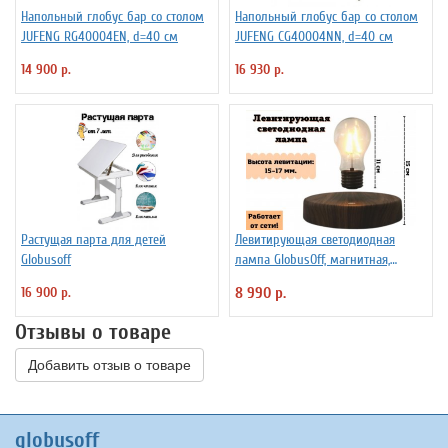
Напольный глобус бар со столом
Напольный глобус бар со столом
JUFENG RG40004EN, d=40 см
JUFENG CG40004NN, d=40 см
14 900 р.
16 930 р.
Растущая парта для детей
Левитирующая светодиодная
Globusoff
лампа GlobusOff, магнитная,
SIM10-PD
16 900 р.
8 990 р.
Отзывы о товаре
Добавить отзыв о товаре
globusoff