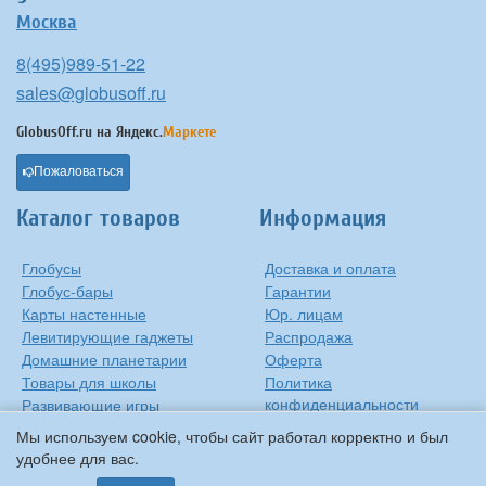
Москва
8(495)989-51-22
sales@globusoff.ru
GlobusOff.ru на
Яндекс.
Маркете
Пожаловаться
Каталог товаров
Информация
Глобусы
Доставка и оплата
Глобус-бары
Гарантии
Карты настенные
Юр. лицам
Левитирующие гаджеты
Распродажа
Домашние планетарии
Оферта
Товары для школы
Политика
конфиденциальности
Развивающие игры
Контакты
Оригинальные игрушки
Мы используем cookie, чтобы сайт работал корректно и был
О компании
Подарки на Новый Год
удобнее для вас.
Статьи и обзоры
Прочее