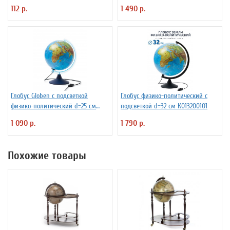
см
112 р.
1 490 р.
Глобус Globen с подсветкой
Глобус физико-политический с
физико-политический d=25 см
подсветкой d=32 см К013200101
Ке012500191
1 090 р.
1 790 р.
Похожие товары