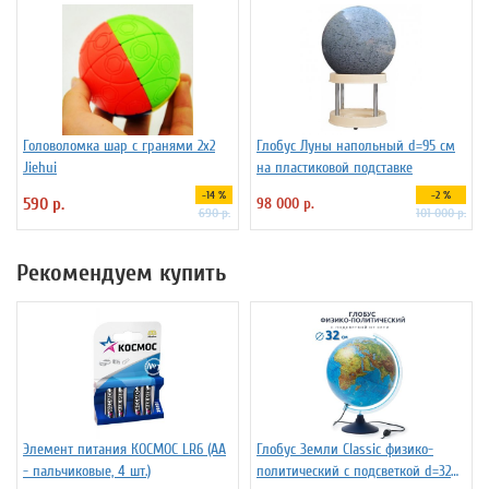
Головоломка шар с гранями 2х2
Глобус Луны напольный d=95 см
Jiehui
на пластиковой подставке
-14 %
-2 %
590 р.
98 000 р.
690 р.
101 000 р.
Рекомендуем купить
Элемент питания КОСМОС LR6 (АА
Глобус Земли Classic физико-
- пальчиковые, 4 шт.)
политический с подсветкой d=32