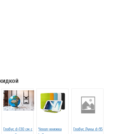
скидкой
Глобус d=130 см c
Чехол-книжка
Глобус Луны d=95