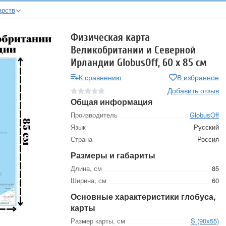
арств
Физическая карта
Великобритании и Северной
Ирландии GlobusOff, 60 х 85 см
К сравнению
В избранное
Добавить отзыв
Общая информация
Производитель
GlobusOff
Язык
Русский
Страна
Россия
Размеры и габариты
Длина, см
85
Ширина, см
60
Основные характеристики глобуса,
карты
Размер карты, см
S (90х55)