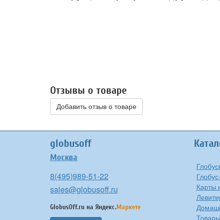
Отзывы о товаре
Добавить отзыв о товаре
globusoff
Катал
Москва
Глобус
8(495)989-51-22
Глобус
Карты 
sales@globusoff.ru
Левити
Домашн
GlobusOff.ru на
Яндекс.
Маркете
Товары