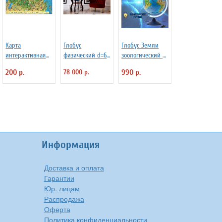
Карта
Глобус
Глобус Земли
интерактивная
физический d=64
зоологический с
настольная
см на напольной
подсветкой d=25
200 р.
78 000 р.
990 р.
"Наша Родина"
деревянной
см
для детей,
подставке
капсульная
ламинация
Информация
Доставка и оплата
Гарантии
Юр. лицам
Распродажа
Оферта
Политика конфиденциальности