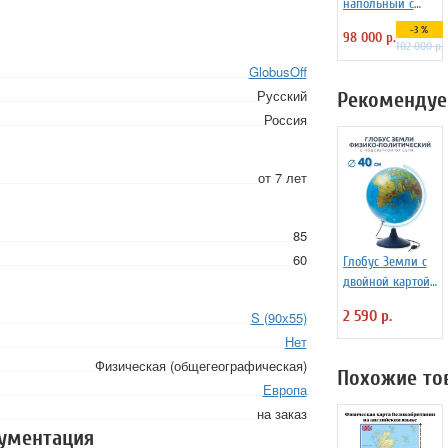
напольный с
тектонической
-3 %
98 000 р.
картой D=95 см
102 000 р.
на пластиковой
GlobusOff
подставке
Русский
Рекомендуе
Россия
от 7 лет
85
60
Глобус Земли с
двойной картой
и подсветкой,
2 590 р.
S (90х55)
d=40 см
Нет
Физическая (общегеографическая)
Похожие то
Европа
на заказ
кументация