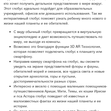
кто хочет получить детальное представление о мире вокруг.
Этот глобус идеально подойдет для образовательных
учреждений, офисов или домашнего использования. Так же
интерактивный глобус поможет узнать ребенку много нового о
жизни нашей планеты и ее обитателей.
С виду обычный глобус превращается в виртуальную
энциклопедию и дает возможность путешествовать по
миру, не выходя из комнаты.
Возможно это благодаря функции 3D AR Технология,
которая позволяет подключить глобус к планшету или
смартфону.
Направив камеру смартфона на глобус, вы сможете
увидеть на экране представителей флоры и фауны,
обитателей морей и океанов, все чудеса света и новые
открытия археологов, горы и пустыни,
достопримечательности разных стран.
Интересно и весело с помощью маленьких помощников-
путешественников Ариши, Мити, Темы, их кошки Ириски
и пса Астора глобус поведает об известных и
малоизвестных фактах из жизни нашей планеты и ее
истории.
Он даже поможет проникнуть в недра Земли, чтобы