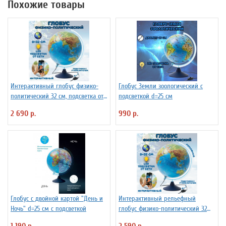
Похожие товары
Интерактивный глобус физико-
Глобус Земли зоологический с
политический 32 см, подсветка от
подсветкой d=25 см
сети, подставка с утяжелителем
2 690 р.
990 р.
Глобус с двойной картой "День и
Интерактивный рельефный
Ночь" d=25 см с подсветкой
глобус физико-политический 32
см, подсветка от сети, подставка с
1 190 р.
2 590 р.