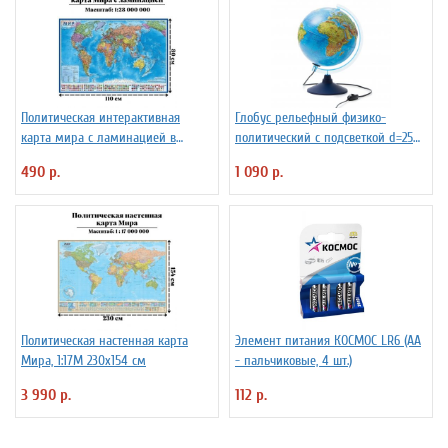
Политическая интерактивная
Глобус рельефный физико-
карта мира с ламинацией в
политический с подсветкой d=25
тубусе, 110 х 80 см, 1:28М
см
490 р.
1 090 р.
Политическая настенная карта
Элемент питания КОСМОС LR6 (АА
Мира, 1:17М 230х154 см
- пальчиковые, 4 шт.)
3 990 р.
112 р.