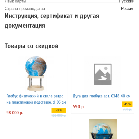
Язык карты
Русский
Страна производства
Россия
Инструкция, сертификат и другая
документация
Товары со скидкой
Глобус физический в стиле ретро
Дуга для глобуса арт. 0348 40 см
на пластиковой подставке, d=95 см
-15 %
590 р.
700 р.
-3 %
98 000 р.
102 000 р.