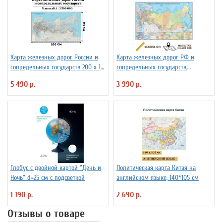
Карта железных дорог России и
Карта железных дорог РФ и
сопредельных государств 200 х 119
сопредельных государств,
см GlobusOff
масштаб 1:3 640 000, 234х156см
5 490 р.
3 990 р.
Глобус с двойной картой "День и
Политическая карта Китая на
Ночь" d=25 см с подсветкой
английском языке, 140*105 см
1 190 р.
2 690 р.
Отзывы о товаре