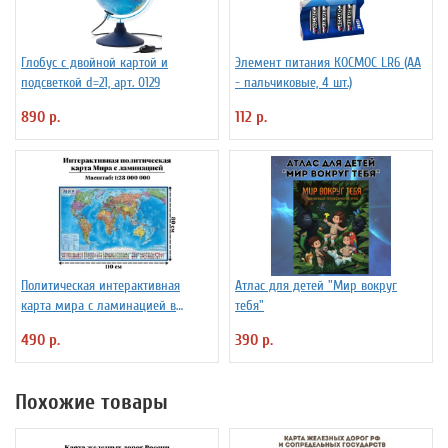
Глобус с двойной картой и
Элемент питания КОСМОС LR6 (АА
подсветкой d=21, арт. 0129
- пальчиковые, 4 шт.)
890 р.
112 р.
Политическая интерактивная
Атлас для детей "Мир вокруг
карта мира с ламинацией в
тебя"
тубусе, 110 х 80 см, 1:28М
490 р.
390 р.
Похожие товары