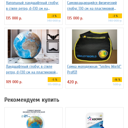
Напольный ландшафтный глобус
Самовращающийся физический
в стиле ретро, d=130 см на
глобус 130 см на пластиковой
подставке из бука
подставке
-3 %
-3 %
135 000 р.
135 000 р.
140 000 р.
140 000 р.
Ландшафтный глобус в стиле
Сумка молодежная "Smiley World"
ретро, d=130 см на пластиковой
Proff21
подставке
-5 %
-16 %
109 000 р.
420 р.
115 000 р.
500 р.
Рекомендуем купить