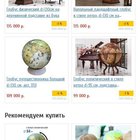
Глобус физический d=130см на
Напольный ландшафтный глобус
деревянной подставке из бука
в стиле ретро, d=130 см на
подставке из бука
-3 %
-3 %
135 000 р.
135 000 р.
140 000 р.
140 000 р.
Глобус путешественника большой
Глобус политический в стиле
d=130 см, арт. 1151
ретро d=95 см, подставка
деревянная на ножках
-5 %
-1 %
109 000 р.
99 000 р.
115 000 р.
101 000 р.
Рекомендуем купить