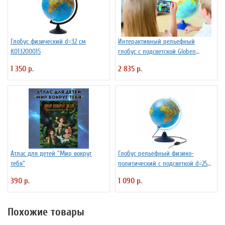
Глобус физический d=32 см
Интерактивный рельефный
К013200015
глобус с подсветской Globen
INT13200291 d=32 см
1 350 р.
2 835 р.
Атлас для детей "Мир вокруг
Глобус рельефный физико-
тебя"
политический с подсветкой d=25
см
390 р.
1 090 р.
Похожие товары