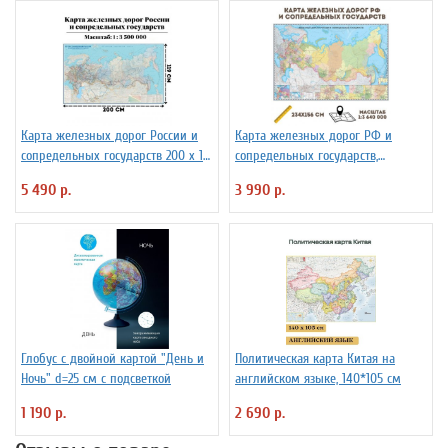
Карта железных дорог России и
Карта железных дорог РФ и
сопредельных государств 200 х 119
сопредельных государств,
см GlobusOff
масштаб 1:3 640 000, 234х156см
5 490 р.
3 990 р.
Глобус с двойной картой "День и
Политическая карта Китая на
Ночь" d=25 см с подсветкой
английском языке, 140*105 см
1 190 р.
2 690 р.