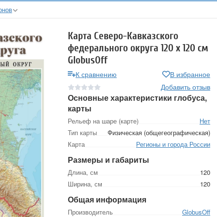
онов
Карта Северо-Кавказского
федерального округа 120 х 120 см
GlobusOff
К сравнению
В избранное
Добавить отзыв
Основные характеристики глобуса,
карты
Рельеф на шаре (карте)
Нет
Тип карты
Физическая (общегеографическая)
Карта
Регионы и города России
Размеры и габариты
Длина, см
120
Ширина, см
120
Общая информация
Производитель
GlobusOff