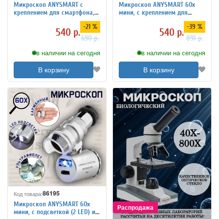
Микроскоп ANYSMART с
Микроскоп ANYSMART 60x
креплением для смартфона,
мини, с креплением для
подсветка 2 LED, увеличение
смартфона, подсветкой (2
-21 %
-39 %
60x
LED) и ультрафиолетом (9882-
540 р.
540 р.
W)
690 р.
891 р.
в наличии на сегодня
в наличии на сегодня
В корзину
В корзину
86195
Код товара:
Микроскоп ANYSMART 60x
мини, с подсветкой (2 LED) и