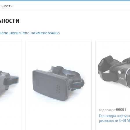
льность
ьности
не
по новизне
по наименованию
96091
Код товара:
Гарнитура виртуа
реальности G-01 S