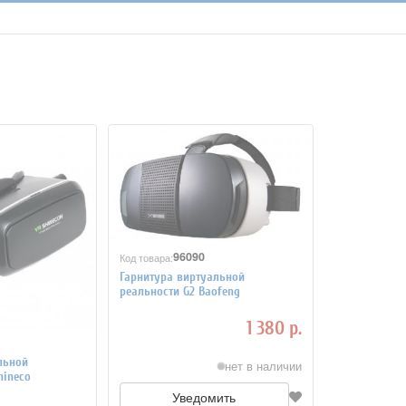
96090
Код товара:
Гарнитура виртуальной
реальности G2 Baofeng
1 380 р.
льной
нет в наличии
hineco
Уведомить