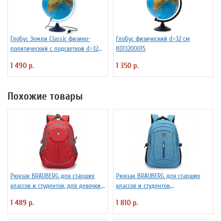
Глобус Земли Classic физико-
Глобус физический d=32 см
политический с подсветкой d=32
К013200015
см
1 490 р.
1 350 р.
Похожие товары
Рюкзак BRAUBERG для старших
Рюкзак BRAUBERG для старших
классов и студентов, для девочки,
классов и студентов,
Рассвет, 46*34*18см, 30 л, 225522
универсальный, Скай, 46*34*18см,
1 489 р.
1 810 р.
30 л, 225517