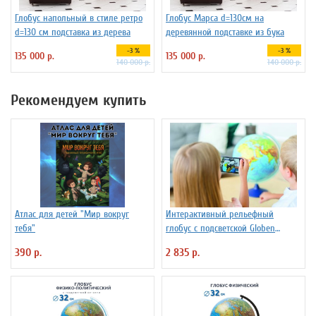
Глобус напольный в стиле ретро
Глобус Марса d=130см на
d=130 см подставка из дерева
деревянной подставке из бука
-3 %
-3 %
135 000 р.
135 000 р.
140 000 р.
140 000 р.
Рекомендуем купить
Атлас для детей "Мир вокруг
Интерактивный рельефный
тебя"
глобус с подсветской Globen
INT13200291 d=32 см
390 р.
2 835 р.