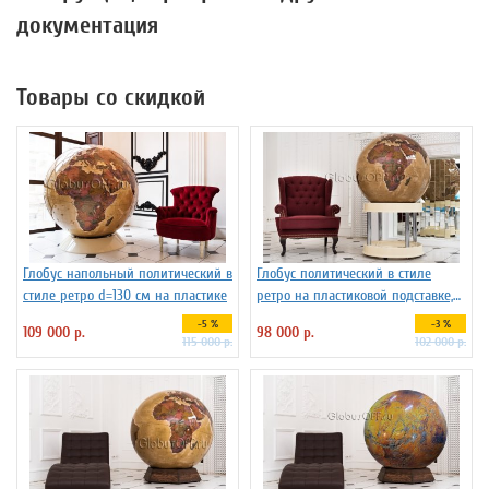
документация
Товары со скидкой
Глобус напольный политический в
Глобус политический в стиле
стиле ретро d=130 см на пластике
ретро на пластиковой подставке,
d=95 см
-5 %
-3 %
109 000 р.
98 000 р.
115 000 р.
102 000 р.