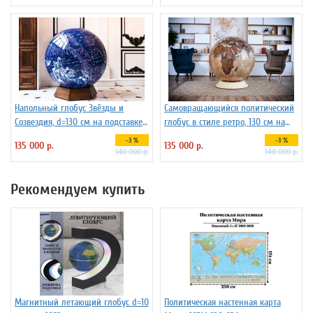
Напольный глобус Звёзды и
Самовращающийся политический
Созвездия, d=130 см на подставке
глобус в стиле ретро, 130 см на
из бука
пластиковой подставке
-3 %
-3 %
135 000 р.
135 000 р.
140 000 р.
140 000 р.
Рекомендуем купить
Магнитный летающий глобус d=10
Политическая настенная карта