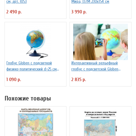
см, арт. 1053
Мира, 1:17М 230х154 см
2 490 р.
3 990 р.
Глобус Globen с подсветкой
Интерактивный рельефный
физико-политический d=25 см
глобус с подсветской Globen
Ке012500191
INT13200291 d=32 см
1 090 р.
2 835 р.
Похожие товары