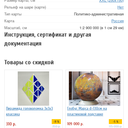
Размер карты, см
XXL (250x150)
Рельеф на шаре (карте)
Нет
Тип карты
Политико-административная
Карта
Россия
Масштаб, см
1:2 900 000 (в 1 см 29 км)
Инструкция, сертификат и другая
документация
Товары со скидкой
Пирамида головоломка 3х3х3
Глобус Марса d=130см на
классика
пластиковой подставке
-11 %
-5 %
310 р.
109 000 р.
350 р.
115 000 р.