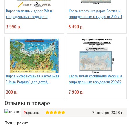
Карта железных дорог РФ и
Карта железных дорог России и
сопредельных государств,
сопредельных государств 200 х 119
масштаб 1:3 640 000, 234х156см
см GlobusOff
3 990 р.
5 490 р.
Карта интерактивная настольная
Карта путей сообщения России и
"Наша Родина" для детей,
сопредельных государств 250х150
капсульная ламинация
см
200 р.
7 900 р.
Отзывы о товаре
Украина
7 января 2026 г.
Путин рахит