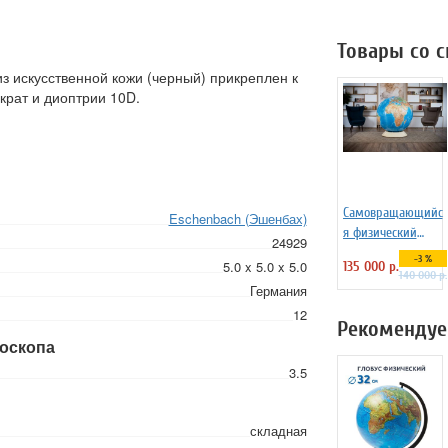
Товары со 
з искусственной кожи (черный) прикреплен к
крат и диоптрии 10D.
Самовращающийс
Eschenbach (Эшенбах)
я физический
24929
глобус 130 см на
-3 %
5.0 x 5.0 x 5.0
135 000 р.
пластиковой
140 000 р.
Германия
подставке
12
Рекомендуе
роскопа
3.5
складная