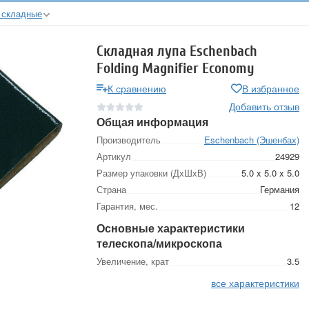
 складные
Складная лупа Eschenbach
Folding Magnifier Economy
К сравнению
В избранное
Добавить отзыв
Общая информация
Производитель
Eschenbach (Эшенбах)
Артикул
24929
Размер упаковки (ДхШхВ)
5.0 x 5.0 x 5.0
Страна
Германия
Гарантия, мес.
12
Основные характеристики
телескопа/микроскопа
Увеличение, крат
3.5
все характеристики