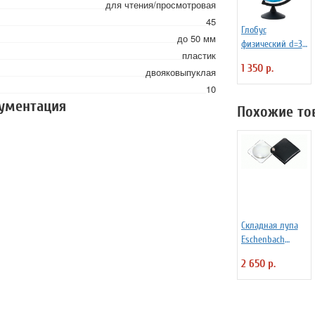
для чтения/просмотровая
45
Глобус
до 50 мм
физический d=32
пластик
см К013200015
1 350 р.
двояковыпуклая
10
кументация
Похожие то
Складная лупа
Eschenbach
Classic 3,5 х
2 650 р.
15878