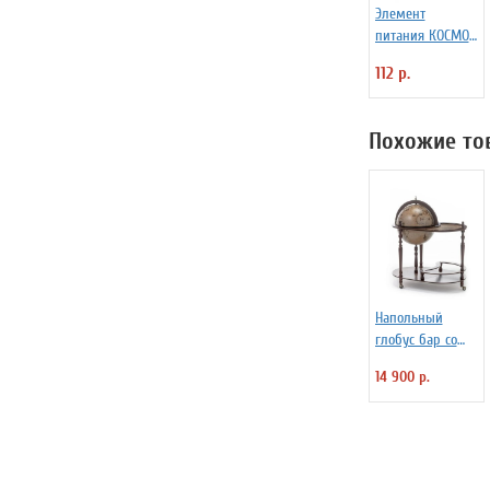
Элемент
питания КОСМОС
LR6 (АА -
112 р.
пальчиковые, 4
шт.)
Похожие то
Напольный
глобус бар со
столом JUFENG
14 900 р.
RG40004EN,
d=40 см