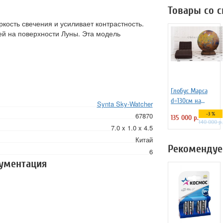
Товары со 
кость свечения и усиливает контрастность.
й на поверхности Луны. Эта модель
Глобус Марса
d=130см на
Synta Sky-Watcher
деревянной
-3 %
67870
135 000 р.
подставке из бука
140 000 р.
7.0 x 1.0 x 4.5
Китай
Рекомендуе
6
кументация