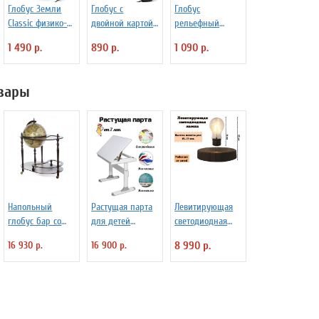
Глобус Земли
Глобус с
Глобус
Classic физико-
двойной картой
рельефный
политический с
и подсветкой
физико-
1 490 р.
890 р.
1 090 р.
подсветкой d=32
d=21, арт. 0129
политический с
см
подсветкой d=25
см
вары
Напольный
Растущая парта
Левитирующая
глобус бар со
для детей
светодиодная
столом JUFENG
Globusoff
лампа GlobusOff,
16 930 р.
16 900 р.
8 990 р.
CG40004NN,
магнитная,
d=40 см
SIM10-PD