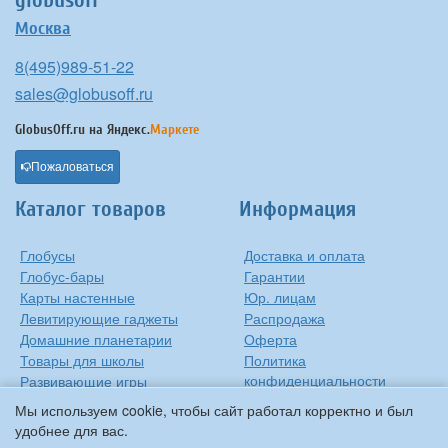
globusoff
Москва
8(495)989-51-22
sales@globusoff.ru
GlobusOff.ru на
Яндекс.
Маркете
Пожаловаться
Каталог товаров
Информация
Глобусы
Доставка и оплата
Глобус-бары
Гарантии
Карты настенные
Юр. лицам
Левитирующие гаджеты
Распродажа
Домашние планетарии
Оферта
Товары для школы
Политика
конфиденциальности
Развивающие игры
Контакты
Оригинальные игрушки
Мы используем cookie, чтобы сайт работал корректно и был
О компании
Подарки на Новый Год
удобнее для вас.
Статьи и обзоры
Прочее