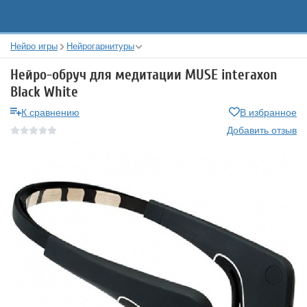
Нейро игры
Нейрогарнитуры
Нейро-обруч для медитации MUSE interaxon
Black White
К сравнению
В избранное
Добавить отзыв