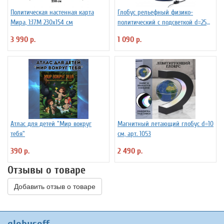
Политическая настенная карта
Глобус рельефный физико-
Мира, 1:17М 230х154 см
политический с подсветкой d=25
см
3 990 р.
1 090 р.
Атлас для детей "Мир вокруг
Магнитный летающий глобус d=10
тебя"
см, арт. 1053
390 р.
2 490 р.
Отзывы о товаре
Добавить отзыв о товаре