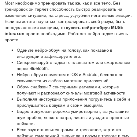
Мозг необходимо тренировать так же, как и все тело. Без
тренировок он теряет способность быстро реагировать на
изменение ситуации, на стресс, усугубляя негативные эмоции.
Если вы хотите научиться контролировать свой разум, быть
неподвластными эмоциям, то
купить нейро-обруч MUSE
interaxon
просто необходимо. Работает нейро-гаджет очень
просто.
Оденьте нейро-обруч на голову, как показано в
инструкции и зафиксируйте его.
Синхронизируйте гаджет с планшетом или смартфоном
через Bluetooth.
Нейро-обруч совместим с IOS и Android, бесплатное
скачивается из любого магазина приложений.
Обруч снабжен 7 сенсорными датчиками, которые
получают и распознают сигналы мозговой активности.
Выполняя инструкции приложения погрузитесь в себя и
прислушайтесь к звукам и своим эмоциям.
Видео и звуковая дорожка умиротворяют, вы услышите
шум прибоя, легкого ветра, листвы и увидите приятные
пейзажи.
Если звук становится громче и тревожнее, картинка
пейзажа сумеречной, значит ваш разум в тревоге и ему