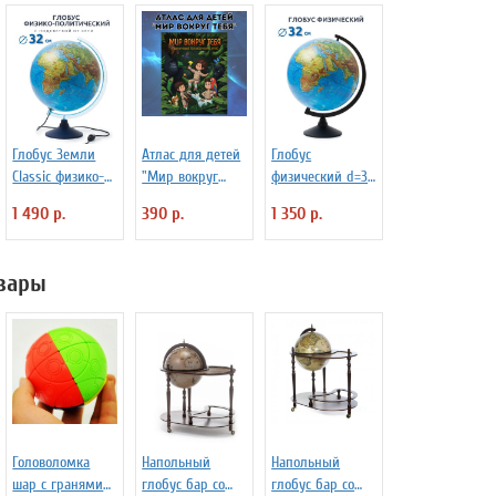
Глобус Земли
Атлас для детей
Глобус
Classic физико-
"Мир вокруг
физический d=32
политический с
тебя"
см К013200015
1 490 р.
390 р.
1 350 р.
подсветкой d=32
см
вары
Головоломка
Напольный
Напольный
шар с гранями
глобус бар со
глобус бар со