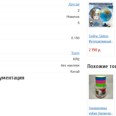
Другая
2
Новичок
5
Глобус Globen
0.150
Интерактивный
физико-
2 190 р.
политический с
Yuxin
подсветкой
KR2
рельефный
без наклеек
Похожие то
INT13200290 d=32
Китай
см
кументация
Головоломка
кубик Цилиндр