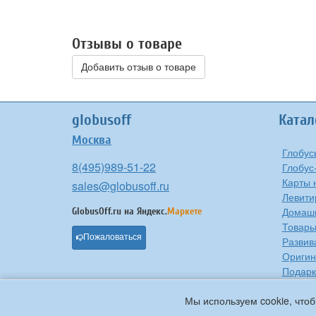
Отзывы о товаре
Добавить отзыв о товаре
globusoff
Катал
Москва
Глобус
8(495)989-51-22
Глобус
Карты 
sales@globusoff.ru
Левити
Домашн
GlobusOff.ru на
Яндекс.
Маркете
Товары
Пожаловаться
Развив
Оригин
Подарк
Проче
Мы используем cookie, чтоб