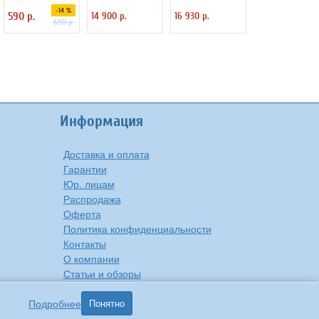
2х2 Jiehui
столом JUFENG
столом JUFENG
-14 %
590 р.
14 900 р.
16 930 р.
RG40004EN,
CG40004NN,
690 р.
d=40 см
d=40 см
Информация
Доставка и оплата
Гарантии
Юр. лицам
Распродажа
Оферта
Политика конфиденциальности
Контакты
О компании
Статьи и обзоры
Подробнее
Понятно