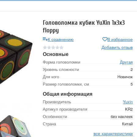
Головоломка кубик YuXin 1x3x3
floppy
К сравнению
В избранное
Добавить отзыв
Основные
Форма головоломки
Другая
Уровень сложности
2
Для кого
Новичок
Размер головоломки, см
5
Общая информация
Производитель
Yuxin
Артикул производителя
KR2
Особенности
без наклеек
Страна
Китай
все характеристики