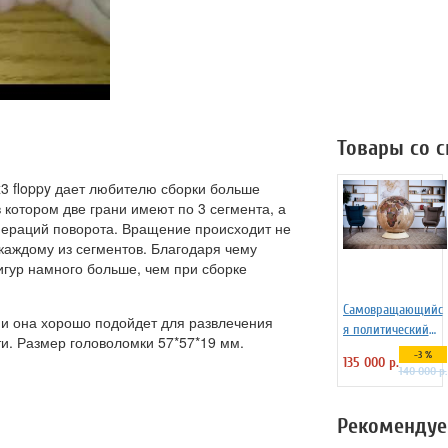
Товары со 
x3 floppy дает любителю сборки больше
котором две грани имеют по 3 сегмента, а
пераций поворота. Вращение происходит не
 каждому из сегментов. Благодаря чему
гур намного больше, чем при сборке
Самовращающийс
 и она хорошо подойдет для развлечения
я политический
и. Размер головоломки 57*57*19 мм.
глобус в стиле
-3 %
135 000 р.
ретро, 130 см на
140 000 р.
пластиковой
подставке
Рекомендуе