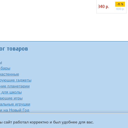
Yisheng
-15 %
340 р.
400 р.
ог товаров
ы
-бары
настенные
рующие гаджеты
ие планетарии
 для школы
ающие игры
альные игрушки
и на Новый Год
е
ы сайт работал корректно и был удобнее для вас.