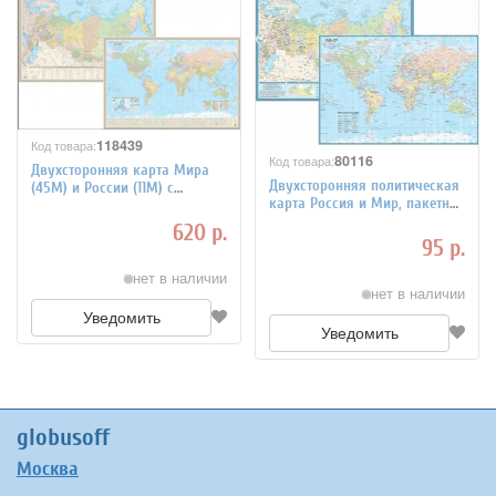
118439
Код товара:
80116
Код товара:
Двухсторонняя карта Мира
Двухсторонняя политическая
(45М) и России (11М) с
карта Россия и Мир, пакетная
отвесами
ламинация
620 р.
95 р.
нет в наличии
нет в наличии
Уведомить
Уведомить
globusoff
Москва