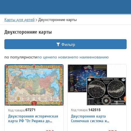
Карты для детей
Двухсторонние карты
Двухсторонние карты
Фильтр
по популярности
по цене
по новизне
по наименованию
142515
67271
Код товара:
Код товара:
Двусторонняя карта
Двухсторонняя историческая
Солнечная система и
карта РФ "От Рюрика до
Звездное Небо, 58*41 см
Путина", 1:16М