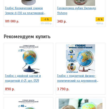
Глобус Космический снимок
Головоломка кубик Цилиндр
Земли d=130 на пластиковой
Yisheng
подставке
-5 %
-15 %
109 000 р.
340 р.
115 000 р.
400 р.
Рекомендуем купить
Глобус с двойной картой и
Глобус с подсветкой физико-
подсветкой d=21, арт. 0129
политический на деревянной
подставке D=32 см
890 р.
3 790 р.