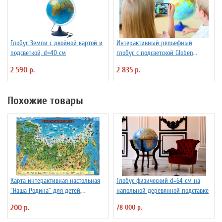
Глобус Земли с двойной картой и
Интерактивный рельефный
подсветкой, d=40 см
глобус с подсветской Globen
INT13200291 d=32 см
2 590 р.
2 835 р.
Похожие товары
Карта интерактивная настольная
Глобус физический d=64 см на
"Наша Родина" для детей,
напольной деревянной подставке
капсульная ламинация
200 р.
78 000 р.