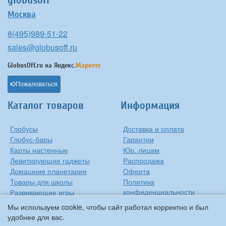
globusoff
Москва
8(495)989-51-22
sales@globusoff.ru
GlobusOff.ru на
Яндекс.
Маркете
Пожаловаться
Каталог товаров
Информация
Глобусы
Доставка и оплата
Глобус-бары
Гарантии
Карты настенные
Юр. лицам
Левитирующие гаджеты
Распродажа
Домашние планетарии
Оферта
Товары для школы
Политика
конфиденциальности
Развивающие игры
Контакты
Оригинальные игрушки
Мы используем cookie, чтобы сайт работал корректно и был
О компании
Подарки на Новый Год
удобнее для вас.
Статьи и обзоры
Прочее