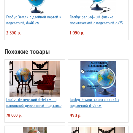
Глобус Земли с двойной картой и
Глобус рельефный физико-
подсветкой, d=40 см
политический с подсветкой d=25
см
2 590 р.
1 090 р.
Похожие товары
Глобус физический d=64 см на
Глобус Земли зоологический с
напольной деревянной подставке
подсветкой d=25 см
78 000 р.
990 р.