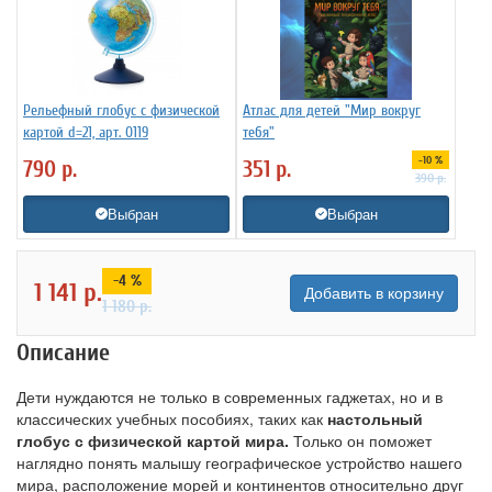
Рельефный глобус с физической
Атлас для детей "Мир вокруг
картой d=21, арт. 0119
тебя"
-10 %
790
р.
351
р.
390
р.
Выбран
Выбран
-4 %
1 141
р.
Добавить в корзину
1 180
р.
Описание
Дети нуждаются не только в современных гаджетах, но и в
классических учебных пособиях, таких как
настольный
глобус с физической картой мира.
Только он поможет
наглядно понять малышу географическое устройство нашего
мира, расположение морей и континентов относительно друг