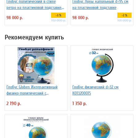
Глобус политический в стиле
Глобус Луны напольный d=95 см
ретро на пластиковой подставке,
на пластиковой подставке
d=95 см
-3 %
-2 %
98 000 р.
98 000 р.
102 000 р.
101 000 р.
Рекомендуем купить
Глобус Globen Интерактивный
Глобус физический d=32 см
физико-политический с
К013200015
подсветкой рельефный
2 190 р.
1 350 р.
INT13200290 d=32 см