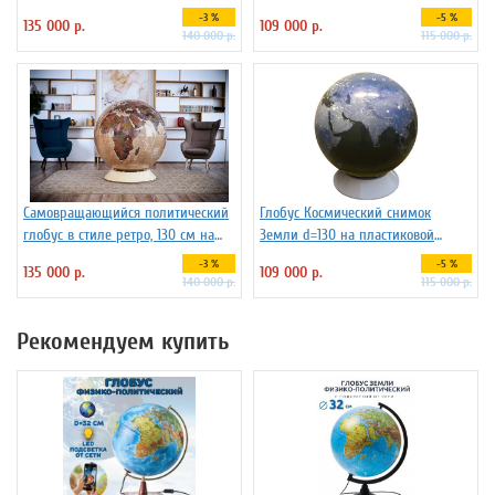
-3 %
-5 %
135 000 р.
109 000 р.
140 000 р.
115 000 р.
Самовращающийся политический
Глобус Космический снимок
глобус в стиле ретро, 130 см на
Земли d=130 на пластиковой
пластиковой подставке
подставке
-3 %
-5 %
135 000 р.
109 000 р.
140 000 р.
115 000 р.
Рекомендуем купить