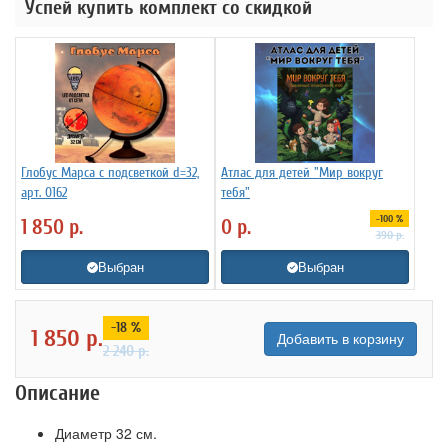
Успей купить комплект со скидкой
Глобус Марса с подсветкой d=32,
Атлас для детей "Мир вокруг
арт. 0162
тебя"
-100 %
1 850
р.
0
р.
390
р.
Выбран
Выбран
-18 %
1 850
р.
Добавить в корзину
2 240
р.
Описание
Диаметр 32 см.