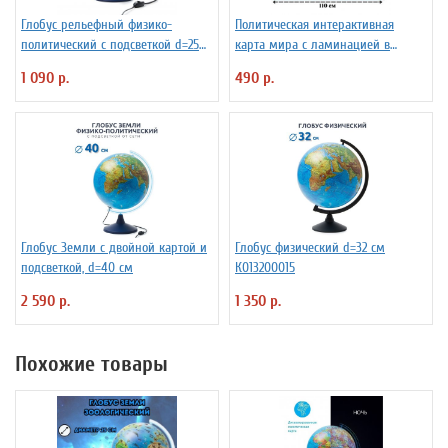
Глобус рельефный физико-
Политическая интерактивная
политический с подсветкой d=25
карта мира с ламинацией в
см
тубусе, 110 х 80 см, 1:28М
1 090 р.
490 р.
Глобус Земли с двойной картой и
Глобус физический d=32 см
подсветкой, d=40 см
К013200015
2 590 р.
1 350 р.
Похожие товары