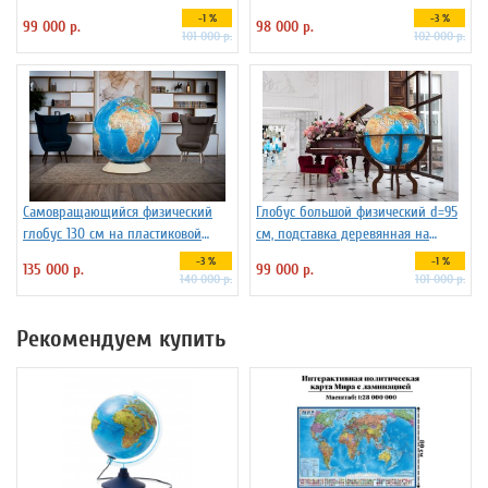
134681
-1 %
-3 %
99 000 р.
98 000 р.
101 000 р.
102 000 р.
Самовращающийся физический
Глобус большой физический d=95
глобус 130 см на пластиковой
см, подставка деревянная на
подставке
ножках
-3 %
-1 %
135 000 р.
99 000 р.
140 000 р.
101 000 р.
Рекомендуем купить